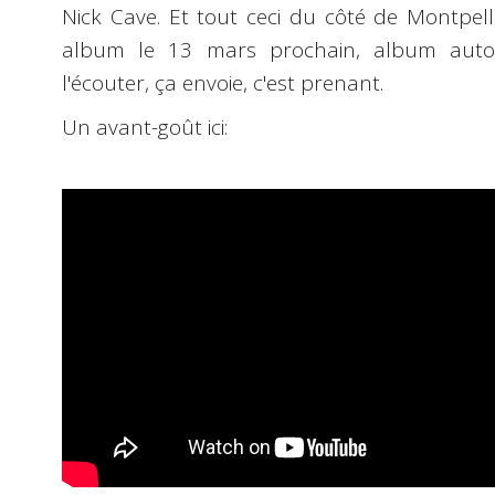
Nick Cave. Et tout ceci du côté de Montpell
album le 13 mars prochain, album auto-p
l'écouter, ça envoie, c'est prenant.
Un avant-goût ici: