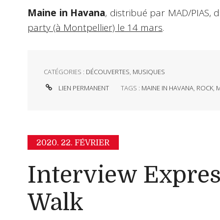
Maine in Havana
, distribué par MAD/PIAS, 
party (à Montpellier) le 14 mars
.
CATÉGORIES :
DÉCOUVERTES
,
MUSIQUES
LIEN PERMANENT
TAGS :
MAINE IN HAVANA
,
ROCK
,
M
2020.
22. FÉVRIER
Interview Expres
Walk