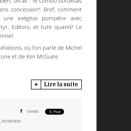
bien, serait : "le combo bordelais
ns concession". Bref, comment
s une exégèse pompière avec
r, Editors, et tutti quanti? Le
onnel.
élations, où l'on parle de Michel
cone et de Kim McGuire.
Lire la suite
SHARE
K
,
INTERVIEW