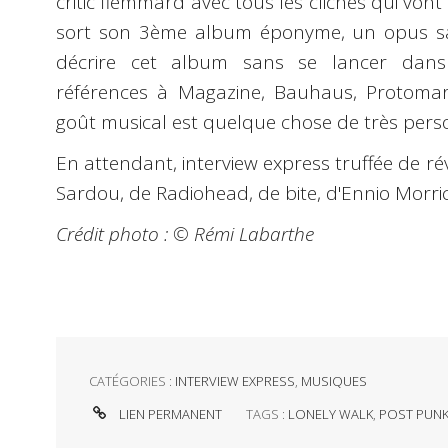
critic flemmard avec tous les clichés qui vont 
sort son 3ème album éponyme, un opus sa
décrire cet album sans se lancer dan
références à Magazine, Bauhaus, Protomarty
goût musical est quelque chose de très pers
En attendant, interview express truffée de rév
Sardou, de Radiohead, de bite, d'Ennio Morri
Crédit photo : ©️ Rémi Labarthe
CATÉGORIES :
INTERVIEW EXPRESS
,
MUSIQUES
LIEN PERMANENT
TAGS :
LONELY WALK
,
POST PUN