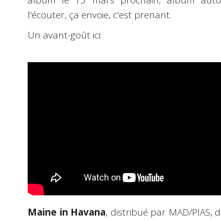
album le 13 mars prochain, album auto-p
l'écouter, ça envoie, c'est prenant.
Un avant-goût ici:
Maine in Havana
, distribué par MAD/PIAS, 