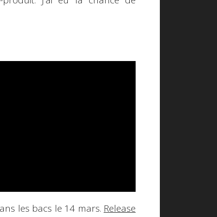
roduit. J'ai eu la chance de
dans les bacs le 14 mars.
Release