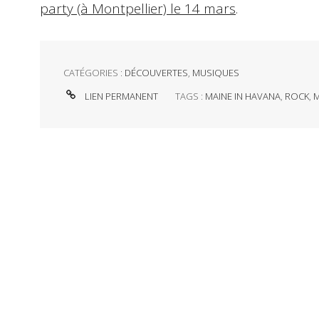
party (à Montpellier) le 14 mars
.
CATÉGORIES :
DÉCOUVERTES
,
MUSIQUES
LIEN PERMANENT
TAGS :
MAINE IN HAVANA
,
ROCK
,
M