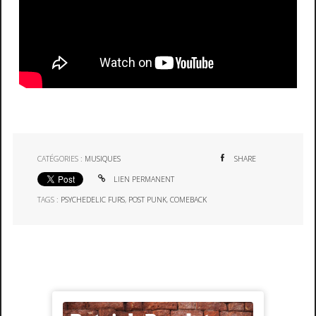
CATÉGORIES :
MUSIQUES
SHARE
LIEN PERMANENT
TAGS :
PSYCHEDELIC FURS
,
POST PUNK
,
COMEBACK