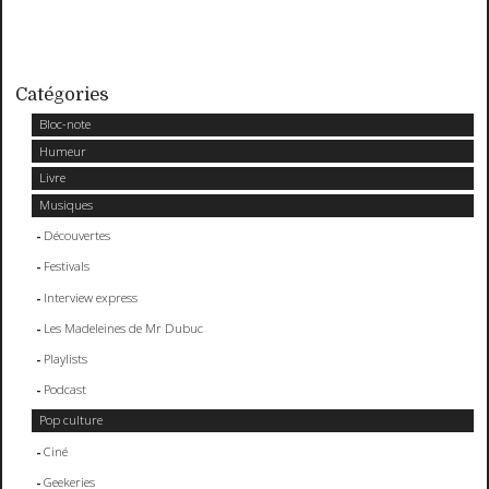
Catégories
Bloc-note
Humeur
Livre
Musiques
Découvertes
Festivals
Interview express
Les Madeleines de Mr Dubuc
Playlists
Podcast
Pop culture
Ciné
Geekeries