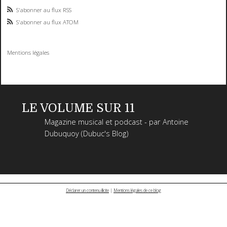
S'abonner au flux RSS
S'abonner au flux ATOM
Mentions légales
LE VOLUME SUR 11
Magazine musical et podcast - par Antoine
Dubuquoy (Dubuc's Blog)
Déclarer un contenu illicite
|
Mentions légales de ce blog