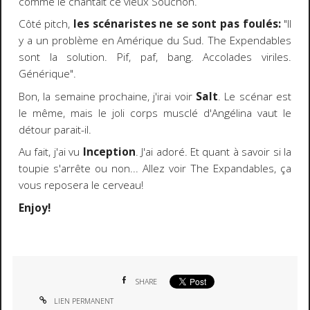
comme le chantait ce vieux Souchon.
Côté pitch,
les scénaristes ne se sont pas foulés:
"Il
y a un problème en Amérique du Sud. The Expendables
sont la solution. Pif, paf, bang. Accolades viriles.
Générique".
Bon, la semaine prochaine, j'irai voir
Salt
. Le scénar est
le même, mais le joli corps musclé d'Angélina vaut le
détour parait-il.
Au fait, j'ai vu
Inception
. J'ai adoré. Et quant à savoir si la
toupie s'arrête ou non... Allez voir The Expandables, ça
vous reposera le cerveau!
Enjoy!
SHARE
LIEN PERMANENT