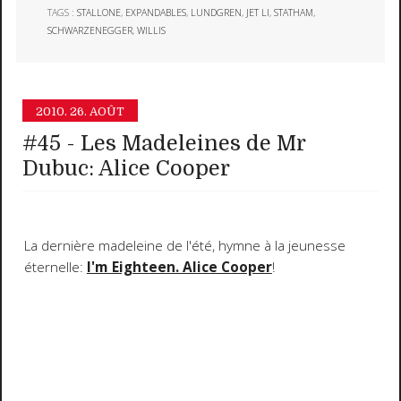
TAGS :
STALLONE
,
EXPANDABLES
,
LUNDGREN
,
JET LI
,
STATHAM
,
SCHWARZENEGGER
,
WILLIS
2010.
26. AOÛT
#45 - Les Madeleines de Mr
Dubuc: Alice Cooper
La dernière madeleine de l'été, hymne à la jeunesse
éternelle:
I'm Eighteen. Alice Cooper
!