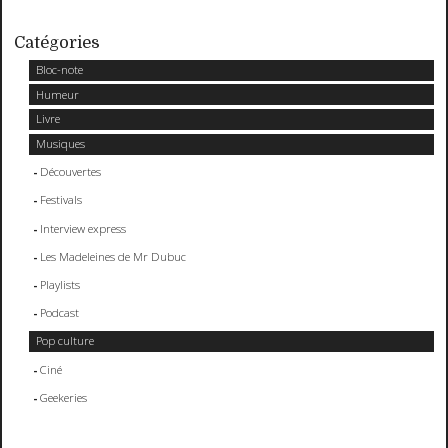
Catégories
Bloc-note
Humeur
Livre
Musiques
Découvertes
Festivals
Interview express
Les Madeleines de Mr Dubuc
Playlists
Podcast
Pop culture
Ciné
Geekeries