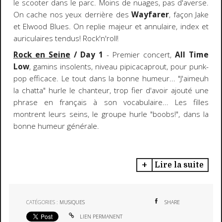
le scooter dans le parc. Moins de nuages, pas d'averse.
On cache nos yeux derrière des
Wayfarer
, façon Jake
et Elwood Blues. On replie majeur et annulaire, index et
auriculaires tendus! Rock'n'roll!
Rock en Seine
/ Day 1
- Premier concert,
All Time
Low
, gamins insolents, niveau pipicacaprout, pour punk-
pop efficace. Le tout dans la bonne humeur... "J'aimeuh
la chatta" hurle le chanteur, trop fier d'avoir ajouté une
phrase en français à son vocabulaire... Les filles
montrent leurs seins, le groupe hurle "boobs!", dans la
bonne humeur générale.
Lire la suite
CATÉGORIES :
MUSIQUES
SHARE
LIEN PERMANENT