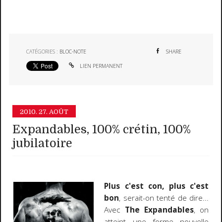
CATÉGORIES :
BLOC-NOTE
SHARE
LIEN PERMANENT
2010.
27. AOÛT
Expandables, 100% crétin, 100%
jubilatoire
Plus c'est con, plus c'est
bon
, serait-on tenté de dire...
Avec
The Expandables
, on
atteint une forme nouvelle