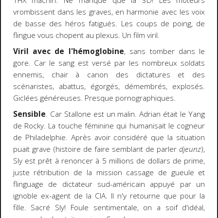
THX machin. Ne manque que la 3D! Les moteurs
vrombissent dans les graves, en harmonie avec les voix
de basse des héros fatigués. Les coups de poing, de
flingue vous chopent au plexus. Un film viril.
Viril avec de l'hémoglobine
, sans tomber dans le
gore. Car le sang est versé par les nombreux soldats
ennemis, chair à canon des dictatures et des
scénaristes, abattus, égorgés, démembrés, explosés.
Giclées généreuses. Presque pornographiques.
Sensible
. Car Stallone est un malin. Adrian était le Yang
de Rocky. La touche féminine qui humanisait le cogneur
de Philadelphie. Après avoir considéré que la situation
puait grave (histoire de faire semblant de parler
djeunz
),
Sly est prêt à renoncer à 5 millions de dollars de prime,
juste rétribution de la mission cassage de gueule et
flinguage de dictateur sud-américain appuyé par un
ignoble ex-agent de la CIA. Il n'y retourne que pour la
fille. Sacré Sly! Foule sentimentale, on a soif d'idéal,