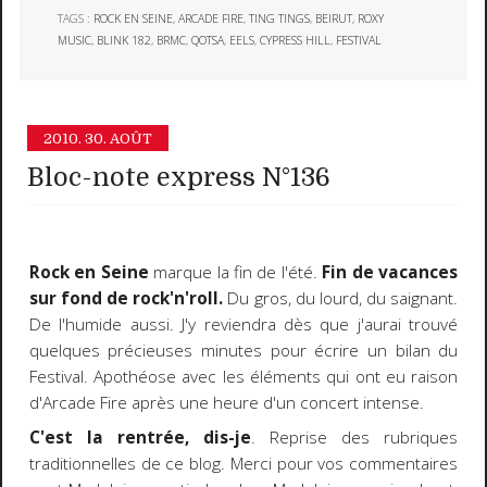
TAGS :
ROCK EN SEINE
,
ARCADE FIRE
,
TING TINGS
,
BEIRUT
,
ROXY
MUSIC
,
BLINK 182
,
BRMC
,
QOTSA
,
EELS
,
CYPRESS HILL
,
FESTIVAL
2010.
30. AOÛT
Bloc-note express N°136
Rock en Seine
marque la fin de l'été.
Fin de vacances
sur fond de rock'n'roll.
Du gros, du lourd, du saignant.
De l'humide aussi. J'y reviendra dès que j'aurai trouvé
quelques précieuses minutes pour écrire un bilan du
Festival. Apothéose avec les éléments qui ont eu raison
d'Arcade Fire après une heure d'un concert intense.
C'est la rentrée, dis-je
. Reprise des rubriques
traditionnelles de ce blog. Merci pour vos commentaires