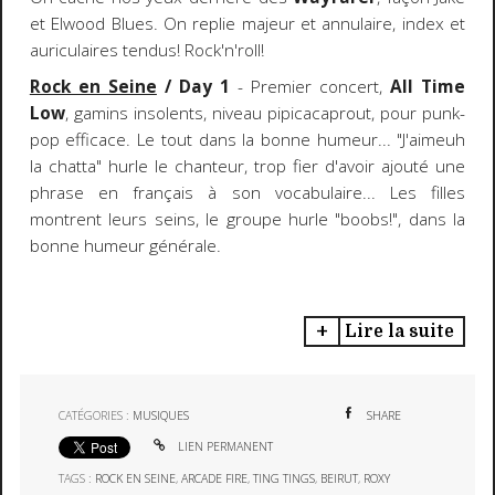
et Elwood Blues. On replie majeur et annulaire, index et
auriculaires tendus! Rock'n'roll!
Rock en Seine
/ Day 1
- Premier concert,
All Time
Low
, gamins insolents, niveau pipicacaprout, pour punk-
pop efficace. Le tout dans la bonne humeur... "J'aimeuh
la chatta" hurle le chanteur, trop fier d'avoir ajouté une
phrase en français à son vocabulaire... Les filles
montrent leurs seins, le groupe hurle "boobs!", dans la
bonne humeur générale.
Lire la suite
CATÉGORIES :
MUSIQUES
SHARE
LIEN PERMANENT
TAGS :
ROCK EN SEINE
,
ARCADE FIRE
,
TING TINGS
,
BEIRUT
,
ROXY