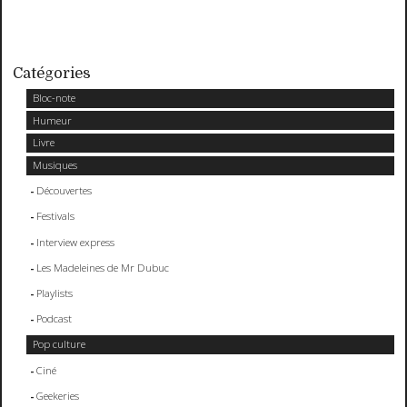
Catégories
Bloc-note
Humeur
Livre
Musiques
Découvertes
Festivals
Interview express
Les Madeleines de Mr Dubuc
Playlists
Podcast
Pop culture
Ciné
Geekeries