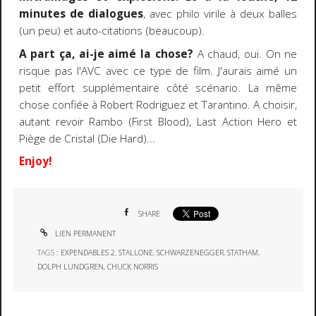
minutes de dialogues
, avec philo virile à deux balles
(un peu) et auto-citations (beaucoup).
A part ça, ai-je aimé la chose?
A chaud, oui. On ne
risque pas l'AVC avec ce type de film. J'aurais aimé un
petit effort supplémentaire côté scénario. La même
chose confiée à Robert Rodriguez et Tarantino. A choisir,
autant revoir Rambo (First Blood), Last Action Hero et
Piège de Cristal (Die Hard)...
Enjoy!
SHARE
LIEN PERMANENT
TAGS :
EXPENDABLES 2
,
STALLONE
,
SCHWARZENEGGER
,
STATHAM
,
DOLPH LUNDGREN
,
CHUCK NORRIS