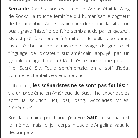
Sensible
. Car Stallone est un malin. Adrian était le Yang
de Rocky. La touche féminine qui humanisait le cogneur
de Philadelphie. Après avoir considéré que la situation
puait grave (histoire de faire semblant de parler
djeunz
),
Sly est prêt à renoncer à 5 millions de dollars de prime,
juste rétribution de la mission cassage de gueule et
flinguage de dictateur sud-américain appuyé par un
ignoble ex-agent de la CIA. Il n'y retourne que pour la
fille. Sacré Sly! Foule sentimentale, on a soif d'idéal,
comme le chantait ce vieux Souchon.
Côté pitch,
les scénaristes ne se sont pas foulés:
"Il
y a un problème en Amérique du Sud. The Expendables
sont la solution. Pif, paf, bang. Accolades viriles.
Générique".
Bon, la semaine prochaine, j'irai voir
Salt
. Le scénar est
le même, mais le joli corps musclé d'Angélina vaut le
détour parait-il.