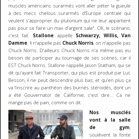
musclés américains surarmés vont aller péter la gueule
à des mecs chelous surarmés d'Europe centrale qui
veulent s'approprier du plutonium qui ne leur appartient
pas pour se faire un max d'argent sale". OK, le scénario,
c'est fait.
Stallone
appelle
Schwarzy, Willis, Van
Damme
. Il n'appelle pas
Chuck Norris
, on n'appelle pas
Chuck Norris. D'ailleurs Chuck Norris n'a même pas eu
besoin de participer au tournage de ses scènes, car il
EST Chuck Norris. Stallone rappelle Jason Statham, qui se
dit qu'ayant fait Transporter, qui plus est produit par Luc
Besson, il ne peut descendre plus bas, et qu'en plus ça
va l'inscrire au panthéon des burnés stéroïdés, dont un
a été Gouvernator de Californie, c'est dire... Ca ne
mange pas de pain, comme on dit.
Nos musclés
vont à la salle
de gym
,
soulèvent la fonte