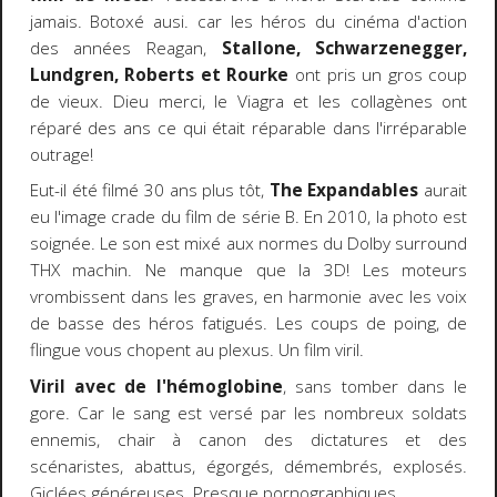
jamais. Botoxé ausi. car les héros du cinéma d'action
des années Reagan,
Stallone, Schwarzenegger,
Lundgren, Roberts et Rourke
ont pris un gros coup
de vieux. Dieu merci, le Viagra et les collagènes ont
réparé des ans ce qui était réparable dans l'irréparable
outrage!
Eut-il été filmé 30 ans plus tôt,
The Expandables
aurait
eu l'image crade du film de série B. En 2010, la photo est
soignée. Le son est mixé aux normes du Dolby surround
THX machin. Ne manque que la 3D! Les moteurs
vrombissent dans les graves, en harmonie avec les voix
de basse des héros fatigués. Les coups de poing, de
flingue vous chopent au plexus. Un film viril.
Viril avec de l'hémoglobine
, sans tomber dans le
gore. Car le sang est versé par les nombreux soldats
ennemis, chair à canon des dictatures et des
scénaristes, abattus, égorgés, démembrés, explosés.
Giclées généreuses. Presque pornographiques.