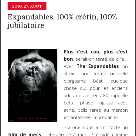
2010.
27. AOÛT
Expandables, 100% crétin, 100%
jubilatoire
Plus c'est con, plus c'est
bon
, serait-on tenté de dire...
Avec
The Expandables
, on
atteint une forme nouvelle
d'orgasme béat, quelque
chose qui, pour les anciens
ados des années 80, rappelle
cette phase ingrate avec
acné, poils rares au menton
et fantasmes improbables.
Stallone nous a concocté un
film de mecs
. Tetostéroné à mort. Stéroïdé comme