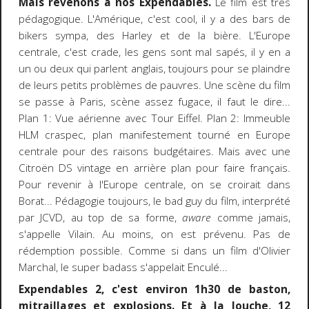
Mais revenons à nos Expendables.
Le film est très
pédagogique. L'Amérique, c'est cool, il y a des bars de
bikers sympa, des Harley et de la bière. L'Europe
centrale, c'est crade, les gens sont mal sapés, il y en a
un ou deux qui parlent anglais, toujours pour se plaindre
de leurs petits problèmes de pauvres. Une scène du film
se passe à Paris, scène assez fugace, il faut le dire...
Plan 1: Vue aérienne avec Tour Eiffel. Plan 2: Immeuble
HLM craspec, plan manifestement tourné en Europe
centrale pour des raisons budgétaires. Mais avec une
Citroën DS vintage en arrière plan pour faire français.
Pour revenir à l'Europe centrale, on se croirait dans
Borat... Pédagogie toujours, le bad guy du film, interprété
par JCVD, au top de sa forme,
aware
comme jamais,
s'appelle Vilain. Au moins, on est prévenu. Pas de
rédemption possible. Comme si dans un film d'Olivier
Marchal, le super badass s'appelait Enculé...
Expendables 2, c'est environ 1h30 de baston,
mitraillages et explosions. Et à la louche, 12