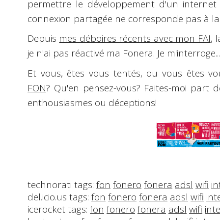
permettre le développement d'un internet 
connexion partagée ne corresponde pas à la m
Depuis
mes déboires récents avec mon FAI
, 
je n'ai pas réactivé ma Fonera. Je m'interroge...
Et vous, êtes vous tentés, ou vous êtes vou
FON
? Qu'en pensez-vous? Faites-moi part d
enthousiasmes ou déceptions!
technorati tags:
fon
fonero
fonera
adsl
wifi
in
del.icio.us tags:
fon
fonero
fonera
adsl
wifi
int
icerocket tags:
fon
fonero
fonera
adsl
wifi
int