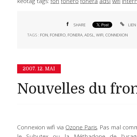
keotag tags:
fon
fonero
fonera
adsl
wifi
inter
SHARE
LIEN
TAGS :
FON
,
FONERO
,
FONERA
,
ADSL
,
WIFI
,
CONNEXION
2007.
12. MAI
Nouvelles du front
Connexion wifi via
Ozone Paris
. Pas mal comme
le Subutex ou la Méthadone de l'usage