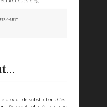
net
fai
dubuc's blog
 PERMANENT
...
 produit de substitution... C'est
r d'internet planté par son