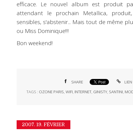
efficace. Le nouvel album est produit 
attendant le prochain Metallica, produit,
sensibles, s'abstenir... Mais tout de même plu
ou Miss Dominique!!!
Bon weekend!
SHARE
LIEN
TAGS :
OZONE PARIS
,
WIFI
,
INTERNET
,
GINISTY
,
SANTINI
,
MO
2007.
19. FÉVRIER