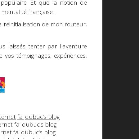
populaire. Et que la notion de
entalité française...
la réinitialisation de mon routeur,
s laissés tenter par l'aventure
e vos témoignages, expériences,
ternet
fai
dubuc's blog
ernet
fai
dubuc's blog
ernet
fai
dubuc's blog