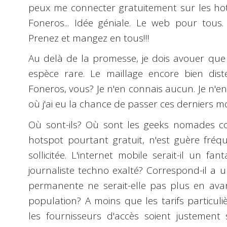
peux me connecter gratuitement sur les hot
Foneros... Idée géniale.
Le web pour tous
.
Prenez et mangez en tous!!!
Au delà de la promesse, je dois avouer que 
espèce rare
. Le maillage encore bien dis
Foneros, vous? Je n'en connais aucun. Je n'e
où j'ai eu la chance de passer ces derniers mo
Où sont-ils?
Où sont les geeks nomades c
hotspot pourtant gratuit,
n'est guère fréq
sollicitée. L'internet mobile serait-il un 
journaliste techno exalté? Correspond-il a u
permanente ne serait-elle pas plus en avan
population? A moins que les tarifs particul
les fournisseurs d'accès soient justemen