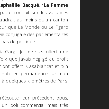
Raphaëlle Bacqué
, "
La Femme
patte ironisait sur les vacances
l faudrait au moins qu'un canton
 pour que
Le Monde
ou
Le Figaro
 vie conjugale des parlementaires
 pas de politique...
s
. Gargl! Je me suis offert une
olk que j'avais négligé au profit
ont offert "Casablanca" et "Sin
ur photo en permanence sur mon
 quelques kilomètres de Paris.
 réécoute leur précédent opus,
un poli commercial mais très