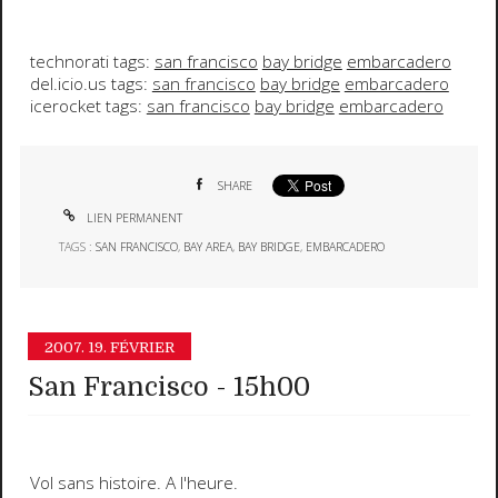
technorati tags:
san francisco
bay bridge
embarcadero
del.icio.us tags:
san francisco
bay bridge
embarcadero
icerocket tags:
san francisco
bay bridge
embarcadero
SHARE
LIEN PERMANENT
TAGS :
SAN FRANCISCO
,
BAY AREA
,
BAY BRIDGE
,
EMBARCADERO
2007.
19. FÉVRIER
San Francisco - 15h00
Vol sans histoire. A l'heure.