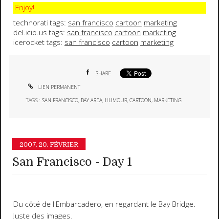
Enjoy!
technorati tags:
san francisco
cartoon
marketing
del.icio.us tags:
san francisco
cartoon
marketing
icerocket tags:
san francisco
cartoon
marketing
SHARE
LIEN PERMANENT
TAGS :
SAN FRANCISCO
,
BAY AREA
,
HUMOUR
,
CARTOON
,
MARKETING
2007.
20. FÉVRIER
San Francisco - Day 1
Du côté de l'
Embarcadero
, en regardant le
Bay Bridge
.
Juste des images.