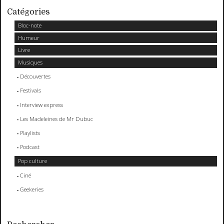
Catégories
Bloc-note
Humeur
Livre
Musiques
Découvertes
Festivals
Interview express
Les Madeleines de Mr Dubuc
Playlists
Podcast
Pop culture
Ciné
Geekeries