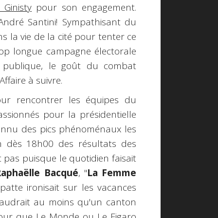
 Ginisty
pour son engagement.
 André Santini! Sympathisant du
 la vie de la cité pour tenter ce
rop longue campagne électorale
se publique, le goût du combat
Affaire à suivre.
ur rencontrer les équipes du
assionnés pour la présidentielle
 connu des pics phénoménaux les
on dès 18h00 des résultats des
 pas puisque le quotidien faisait
Raphaëlle Bacqué
, "
La Femme
patte ironisait sur les vacances
l faudrait au moins qu'un canton
 pour que
Le Monde
ou
Le Figaro