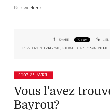
Bon weekend!
SHARE
LIEN
TAGS :
OZONE PARIS
,
WIFI
,
INTERNET
,
GINISTY
,
SANTINI
,
MO
2007.
25. AVRIL
Vous l'avez trou
Bayrou?