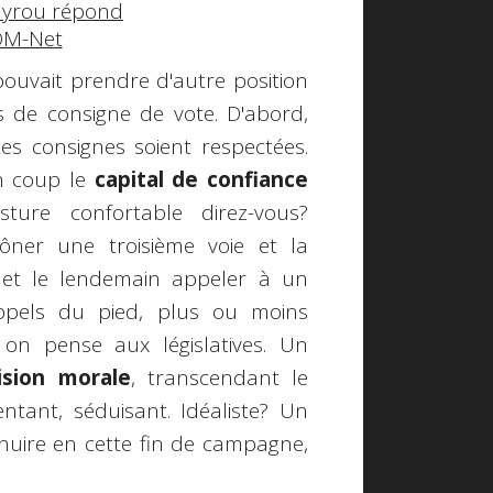
ayrou répond
OM-Net
pouvait prendre d'autre position
as de consigne de vote. D'abord,
es consignes soient respectées.
un coup le
capital de confiance
ture confortable direz-vous?
ner une troisième voie et la
 et le lendemain appeler à un
appels du pied, plus ou moins
on pense aux législatives. Un
ision morale
, transcendant le
entant, séduisant. Idéaliste? Un
uire en cette fin de campagne,