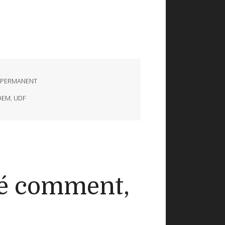
 PERMANENT
DEM
,
UDF
vé comment,