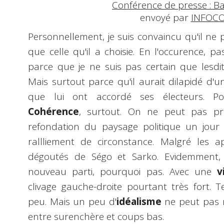
Conférence de presse : B
envoyé par
INFOC
Personnellement, je suis convaincu qu'il ne 
que celle qu'il a choisie. En l'occurence, p
parce que je ne suis pas certain que lesdit
Mais surtout parce qu'il aurait dilapidé d'
que lui ont accordé ses électeurs. Pos
Cohérence
, surtout. On ne peut pas prô
refondation du paysage politique un jour
rallliement de circonstance. Malgré les 
dégoutés de Ségo et Sarko. Evidemment, 
nouveau parti, pourquoi pas. Avec une
v
clivage gauche-droite pourtant très fort. T
peu. Mais un peu d'
idéalisme
ne peut pas n
entre surenchère et coups bas.