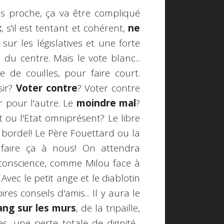
s proche, ça va être compliqué
c
, s'il est tentant et cohérent,
ne
sur les législatives et une forte
du centre. Mais le vote blanc...
de couilles, pour faire court.
sir?
Voter contre
? Voter contre
r pour l'autre. Le
moindre mal
?
 ou l'Etat omniprésent? Le libre
bordel! Le Père Fouettard ou la
faire ça à nous! On attendra
conscience, comme Milou face à
vec le petit ange et le diablotin
res conseils d'amis... Il y aura le
ang sur les murs
, de la tripaille,
, une perte totale de dignité...