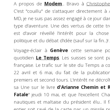
A propos de
Modem
... Bravo à
Christophe
C'est "couillu" de s'attaquer directement à
MD, je ne suis pas assez engagé à ce jour dans
type d'aventure. Une des vertus de cette t
est d'avoir réveillé l'intérêt pour la cho
politique et du débat d'idée (sauf sur la fin...)! 
Voyage-éclair à
Genève
cette semaine po
quotidien
Le Temps
. Les suisses se sont p
française. Le trafic sur le site du Temps a
22 avril et 6 mai, du fait de la publicati
premiers et second tours. L'intérêt ne décroît
sa Une sur le livre
d'Arianne Chemin et 
Fatale
" jeudi 10 mai, et que l'excellent Cha
nautiques et maltaise du président élu... I
entier soit rayé de la carte par un missile