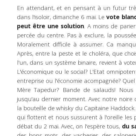
En attendant, et en pensant à un futur trè
dans l'isoloir, dimanche 6 mai. Le
vote blan
peut être une solution
. A moins de parier 
percée du centre. Pas à exclure, la poussée 
Moralement difficile à assumer. Ca manque 
Après, entre la peste et le choléra, que choi
l'un, dans un système binaire, revient à vote
L'économique ou le social? L'Etat omnipotent
entreprise ou l'économie acompagnée? Quel 
Mère Tapedur? Bande de salauds! Nous 
jusqu'au dernier moment. Avec notre noire 
la bouteille de whisky du Capitaine Haddock. A
qui flottent et nous sussurent à l'oreille les pi
débat du 2 mai. Avec, on l'espère tous,
du s
des bons mots, des vacheries, des saloperies