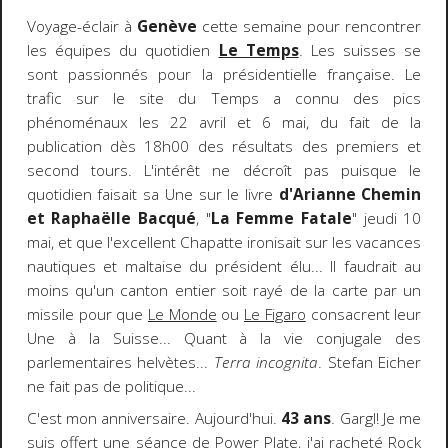
Voyage-éclair à
Genève
cette semaine pour rencontrer
les équipes du quotidien
Le Temps
. Les suisses se
sont passionnés pour la présidentielle française. Le
trafic sur le site du Temps a connu des pics
phénoménaux les 22 avril et 6 mai, du fait de la
publication dès 18h00 des résultats des premiers et
second tours. L'intérêt ne décroît pas puisque le
quotidien faisait sa Une sur le livre
d'Arianne Chemin
et Raphaëlle Bacqué
, "
La Femme Fatale
" jeudi 10
mai, et que l'excellent Chapatte ironisait sur les vacances
nautiques et maltaise du président élu... Il faudrait au
moins qu'un canton entier soit rayé de la carte par un
missile pour que
Le Monde
ou
Le Figaro
consacrent leur
Une à la Suisse... Quant à la vie conjugale des
parlementaires helvètes...
Terra incognita
. Stefan Eicher
ne fait pas de politique...
C'est mon anniversaire. Aujourd'hui.
43 ans
. Gargl! Je me
suis offert une séance de Power Plate, j'ai racheté Rock