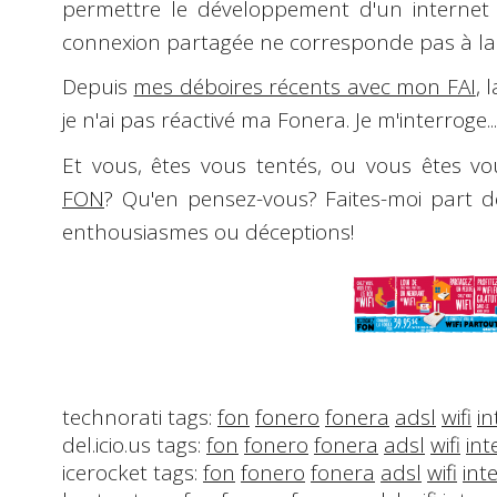
permettre le développement d'un internet 
connexion partagée ne corresponde pas à la m
Depuis
mes déboires récents avec mon FAI
, 
je n'ai pas réactivé ma Fonera. Je m'interroge...
Et vous, êtes vous tentés, ou vous êtes vou
FON
? Qu'en pensez-vous? Faites-moi part d
enthousiasmes ou déceptions!
technorati tags:
fon
fonero
fonera
adsl
wifi
in
del.icio.us tags:
fon
fonero
fonera
adsl
wifi
int
icerocket tags:
fon
fonero
fonera
adsl
wifi
int