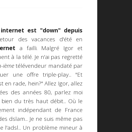
internet est "down" depuis
tour des vacances d'été en
ternet
a failli. Malgré Igor et
t à la télé. Je n'ai pas regretté
n-ième
télévendeur mandaté par
 une offre triple-play... "Et
en rade, hein?" Allez Igor, allez
tées des années 80, parlez moi
 bien du très haut débit... Où le
alement indépendant de France
es dslam... Je ne suis même pas
de l'adsl... Un problème mineur à