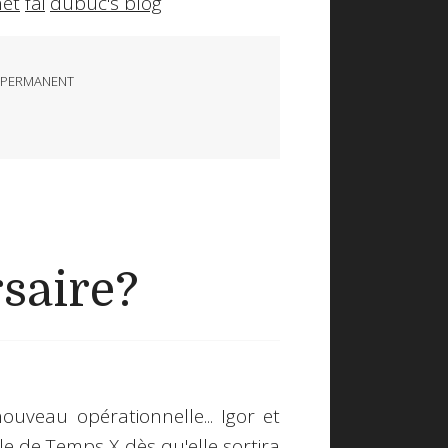
net
fai
dubuc's blog
 PERMANENT
saire?
ouveau opérationnelle... Igor et
rale de Temps X dès qu'elle sortira