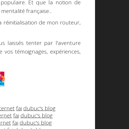
populaire. Et que la notion de
entalité française...
la réinitialisation de mon routeur,
s laissés tenter par l'aventure
e vos témoignages, expériences,
ternet
fai
dubuc's blog
ernet
fai
dubuc's blog
ernet
fai
dubuc's blog