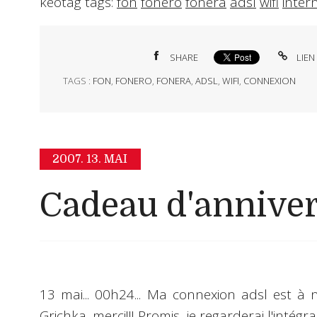
keotag tags:
fon
fonero
fonera
adsl
wifi
inter
SHARE
LIEN
TAGS :
FON
,
FONERO
,
FONERA
,
ADSL
,
WIFI
,
CONNEXION
2007.
13. MAI
Cadeau d'anniver
13 mai... 00h24... Ma connexion adsl est à n
Grichka, merci!!! Promis, je regarderai l'intég