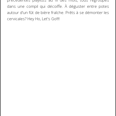
précédentes playlists au fil des mois, tous regroupés
dans une compil qui décoiffe. À déguster entre potes
autour d'un fût de bière fraîche. Prêts à se démonter les
cervicales? Hey Ho, Let's Go!!!!