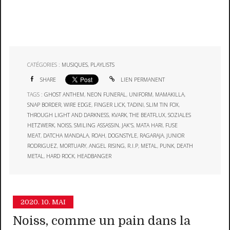
CATÉGORIES :
MUSIQUES
,
PLAYLISTS
SHARE
LIEN PERMANENT
TAGS :
GHOST ANTHEM
,
NEON FUNERAL
,
UNIFORM
,
MAMAKILLA
,
SNAP BORDER
,
WIRE EDGE
,
FINGER LICK
,
TADINI
,
SLIM TIN FOX
,
THROUGH LIGHT AND DARKNESS
,
KVARK
,
THE BEATFLUX
,
SOZIALES
HETZWERK
,
NOISS
,
SMILING ASSASSIN
,
JAK'S
,
MATA HARI
,
FUSE
MEAT
,
DATCHA MANDALA
,
ROAH
,
DOGNSTYLE
,
RAGARAJA
,
JUNIOR
RODRIGUEZ
,
MORTUARY
,
ANGEL RISING
,
R.I.P
,
METAL
,
PUNK
,
DEATH
METAL
,
HARD ROCK
,
HEADBANGER
2020.
10. MAI
Noiss, comme un pain dans la