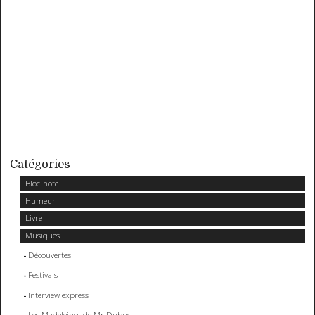
Catégories
Bloc-note
Humeur
Livre
Musiques
Découvertes
Festivals
Interview express
Les Madeleines de Mr Dubuc