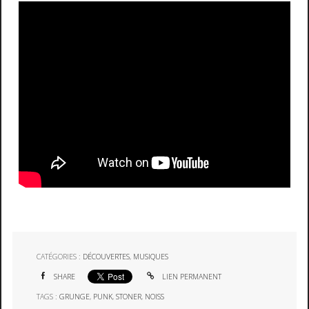
CATÉGORIES :
DÉCOUVERTES
,
MUSIQUES
SHARE
LIEN PERMANENT
TAGS :
GRUNGE
,
PUNK
,
STONER
,
NOISS