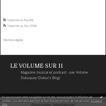
S'abonner au flux RSS
S'abonner au flux ATOM
Mentions légales
LE VOLUME SUR 11
Magazine musical et podcast - par Antoine
Dubuquoy (Dubuc's Blog)
En poursuivant votre navigation sur ce site, vous acceptez l'utilisation de
cookies. Ces derniers assurent le bon fonctionnement de nos services.
En savoir
plus
.
Déclarer un contenu illicite
|
Mentions légales de ce blog