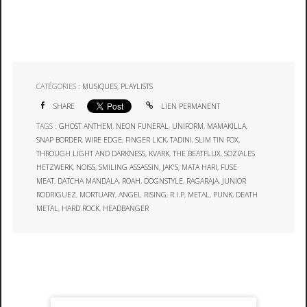
CATÉGORIES :
MUSIQUES
,
PLAYLISTS
SHARE
LIEN PERMANENT
TAGS :
GHOST ANTHEM
,
NEON FUNERAL
,
UNIFORM
,
MAMAKILLA
,
SNAP BORDER
,
WIRE EDGE
,
FINGER LICK
,
TADINI
,
SLIM TIN FOX
,
THROUGH LIGHT AND DARKNESS
,
KVARK
,
THE BEATFLUX
,
SOZIALES
HETZWERK
,
NOISS
,
SMILING ASSASSIN
,
JAK'S
,
MATA HARI
,
FUSE
MEAT
,
DATCHA MANDALA
,
ROAH
,
DOGNSTYLE
,
RAGARAJA
,
JUNIOR
RODRIGUEZ
,
MORTUARY
,
ANGEL RISING
,
R.I.P
,
METAL
,
PUNK
,
DEATH
METAL
,
HARD ROCK
,
HEADBANGER