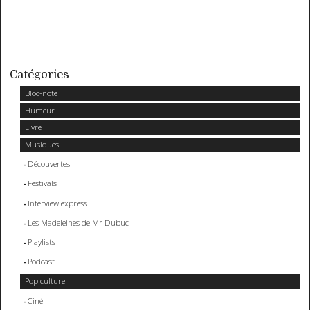
Catégories
Bloc-note
Humeur
Livre
Musiques
Découvertes
Festivals
Interview express
Les Madeleines de Mr Dubuc
Playlists
Podcast
Pop culture
Ciné