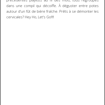
précédentes playlists au fil des mois, tous regroupés
dans une compil qui décoiffe. À déguster entre potes
autour d'un fût de bière fraîche. Prêts à se démonter les
cervicales? Hey Ho, Let's Go!!!!