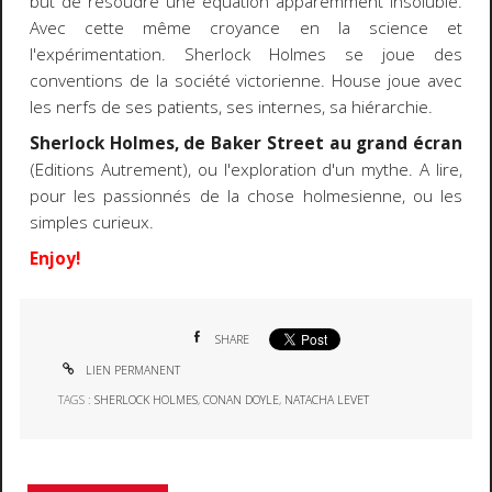
but de résoudre une équation apparemment insoluble.
Avec cette même croyance en la science et
l'expérimentation. Sherlock Holmes se joue des
conventions de la société victorienne. House joue avec
les nerfs de ses patients, ses internes, sa hiérarchie.
Sherlock Holmes, de Baker Street au grand écran
(Editions Autrement), ou l'exploration d'un mythe. A lire,
pour les passionnés de la chose holmesienne, ou les
simples curieux.
Enjoy!
SHARE
LIEN PERMANENT
TAGS :
SHERLOCK HOLMES
,
CONAN DOYLE
,
NATACHA LEVET