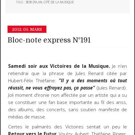
TAGS :
BOB DYLAN
,
CITÉ DE LA MUSIQUE
2012.
05. MARS
Bloc-note express N°191
Samedi soir aux Victoires de la Musique.
Je n'en
retiendrai que la phrase de Jules Renard citée par
Hubert-Félix Thiéfaine:
"Il y a des moments où tout
réussit, ne vous effrayez pas, ça passe"
(Jules Renard).
Joli moment d'ironie non affectée par un artiste qui a su
se constituer une fan base importante au fil des anss,
des albums, des concerts, sans soutien manifeste de
médias de masse.
Certes le palmarès des Victoires sentait un peu le
Retour vers le Futur
, Voulzy, Aubert, Thiéfaine, Ringer,