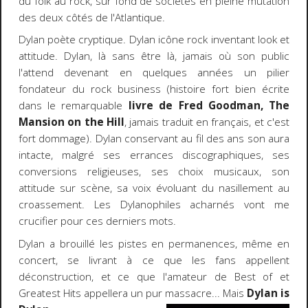
du folk au rock, sur fond de sociétés en pleine mutation
des deux côtés de l'Atlantique.
Dylan poète cryptique. Dylan icône rock inventant look et
attitude. Dylan, là sans être là, jamais où son public
l'attend devenant en quelques années un pilier
fondateur du rock business (histoire fort bien écrite
dans le remarquable
livre de Fred Goodman, The
Mansion on the Hill
, jamais traduit en français, et c'est
fort dommage). Dylan conservant au fil des ans son aura
intacte, malgré ses errances discographiques, ses
conversions religieuses, ses choix musicaux, son
attitude sur scène, sa voix évoluant du nasillement au
croassement. Les Dylanophiles acharnés vont me
crucifier pour ces derniers mots.
Dylan a brouillé les pistes en permanences, même en
concert, se livrant à ce que les fans appellent
déconstruction, et ce que l'amateur de Best of et
Greatest Hits appellera un pur massacre... Mais
Dylan is