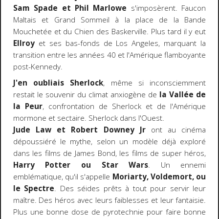
Sam Spade et Phil Marlowe
s'imposèrent. Faucon
Maltais et Grand Sommeil à la place de la Bande
Mouchetée et du Chien des Baskerville. Plus tard il y eut
Ellroy
et ses bas-fonds de Los Angeles, marquant la
transition entre les années 40 et l'Amérique flamboyante
post-Kennedy.
J'en oubliais Sherlock
, même si inconsciemment
restait le souvenir du climat anxiogène de
la Vallée de
la Peur
, confrontation de Sherlock et de l'Amérique
mormone et sectaire. Sherlock dans l'Ouest.
Jude Law et Robert Downey Jr
ont au cinéma
dépoussiéré le mythe, selon un modèle déjà exploré
dans les films de James Bond, les films de super héros,
Harry Potter ou Star Wars
. Un ennemi
emblématique, qu'il s'appelle
Moriarty, Voldemort, ou
le Spectre
. Des séides prêts à tout pour servir leur
maître. Des héros avec leurs faiblesses et leur fantaisie.
Plus une bonne dose de pyrotechnie pour faire bonne