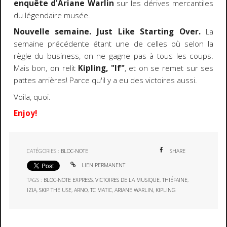
enquête d'Ariane Warlin
sur les dérives mercantiles
du légendaire musée.
Nouvelle semaine. Just Like Starting Over.
La
semaine précédente étant une de celles où selon la
règle du business, on ne gagne pas à tous les coups.
Mais bon, on relit
Kipling, "If"
, et on se remet sur ses
pattes arrières! Parce qu'il y a eu des victoires aussi.
Voila, quoi.
Enjoy!
CATÉGORIES :
BLOC-NOTE
SHARE
LIEN PERMANENT
TAGS :
BLOC-NOTE EXPRESS
,
VICTOIRES DE LA MUSIQUE
,
THIÉFAINE
,
IZIA
,
SKIP THE USE
,
ARNO
,
TC MATIC
,
ARIANE WARLIN
,
KIPLING