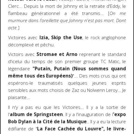
Clerc... Depuis la mort de Johnny et la retraite d'Eddy, le
flambeau générationnel a été transmis... [
On me
murmure dans l'oreillette que Johnny n'est pas mort. Dont
acte.
]
Victoires avec
Izia, Skip the Use
, le rock anglophone
décomplexé et pêchu.
Victoirs avec
Stromae et Arno
reprenant le standard
d'icelui du temps de son premier groupe TC Matic, le
légendaire
"Putain, Putain (Nous sommes quand
même tous des Européens)
"... Des mots crus qui ont
espérons-le traumatisés quelques jeunes esprits
sensibles aux mots choisis de Zaz ou Nolwenn Leroy... Je
plaisante...
Il n'y a pas eu que les Victoires... Il y a la sortie de
l'
album de Springsteen
. Il y a l'inauguration de l
'expo
Bob Dylan à la Cité de la Musique
.. Il y a eu la lecture
édifiante de "
La Face Cachée du Louvre", le livre-