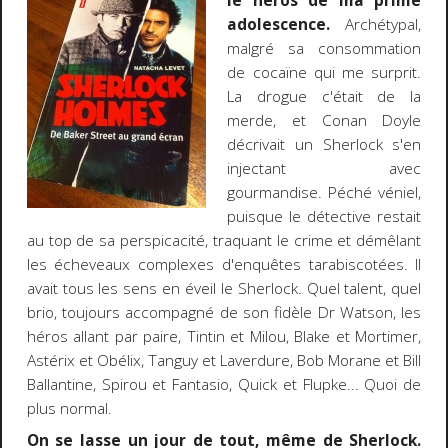
le héros de ma prime
adolescence.
Archétypal,
malgré sa consommation
de cocaïne qui me surprit.
La drogue c'était de la
merde, et Conan Doyle
décrivait un Sherlock s'en
injectant avec
gourmandise. Péché véniel,
puisque le détective restait
au top de sa perspicacité, traquant le crime et démêlant
les écheveaux complexes d'enquêtes tarabiscotées. Il
avait tous les sens en éveil le Sherlock. Quel talent, quel
brio, toujours accompagné de son fidèle Dr Watson, les
héros allant par paire, Tintin et Milou, Blake et Mortimer,
Astérix et Obélix, Tanguy et Laverdure, Bob Morane et Bill
Ballantine, Spirou et Fantasio, Quick et Flupke... Quoi de
plus normal.
On se lasse un jour de tout, même de Sherlock.