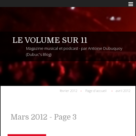
LE VOLUME SUR 11
Magazine musical et podcast - par Antoine Dubuquoy
(Dubuc's Blog)
février 2012
Page d'accueil
avril 2012
Mars 2012
- Page 3