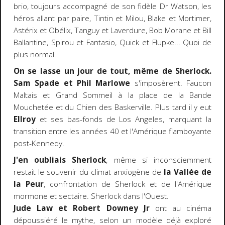
brio, toujours accompagné de son fidèle Dr Watson, les
héros allant par paire, Tintin et Milou, Blake et Mortimer,
Astérix et Obélix, Tanguy et Laverdure, Bob Morane et Bill
Ballantine, Spirou et Fantasio, Quick et Flupke... Quoi de
plus normal.
On se lasse un jour de tout, même de Sherlock.
Sam Spade et Phil Marlowe
s'imposèrent. Faucon
Maltais et Grand Sommeil à la place de la Bande
Mouchetée et du Chien des Baskerville. Plus tard il y eut
Ellroy
et ses bas-fonds de Los Angeles, marquant la
transition entre les années 40 et l'Amérique flamboyante
post-Kennedy.
J'en oubliais Sherlock
, même si inconsciemment
restait le souvenir du climat anxiogène de
la Vallée de
la Peur
, confrontation de Sherlock et de l'Amérique
mormone et sectaire. Sherlock dans l'Ouest.
Jude Law et Robert Downey Jr
ont au cinéma
dépoussiéré le mythe, selon un modèle déjà exploré