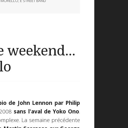
M MORELLO
,
E STREET BAND
 weekend...
lo
bio de John Lennon par Philip
 2008
sans l'aval de Yoko Ono
.
omplexe. La semaine précédente