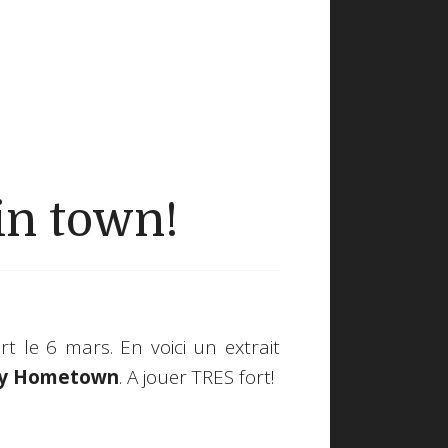
in town!
t le 6 mars. En voici un extrait
my Hometown
. A jouer TRES fort!