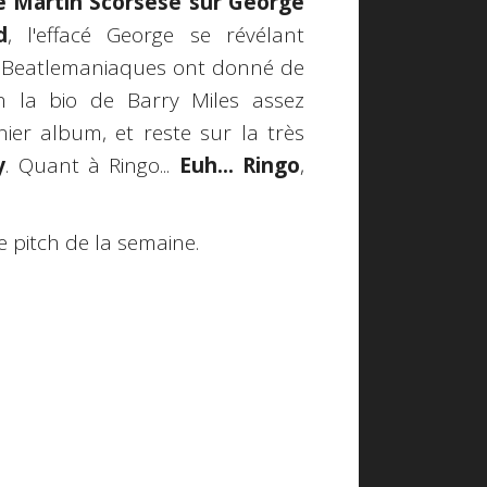
 Martin Scorsese sur George
d
, l'effacé George se révélant
s Beatlemaniaques ont donné de
 la bio de Barry Miles assez
ier album, et reste sur la très
y
. Quant à Ringo...
Euh... Ringo
,
 le pitch de la semaine.