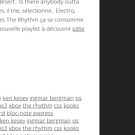
ésert... Is there anybody outta
il trie, sélectionne... Electro,
appel, The Rhythm ça se consomme
nouvelle playlist à découvrir
icitte
y
ken kesey
ingmar bergman
ps
ps3
xbox
the rhythm
css
kooks
rd
bloc-note express
ken kesey
ingmar bergman
ps
ps3
xbox
the rhythm
css
kooks