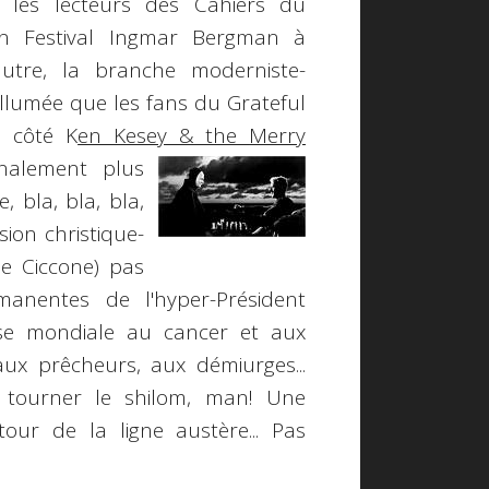
 les lecteurs des Cahiers du
un Festival Ingmar Bergman à
l'autre, la branche moderniste-
 allumée que les fans du Grateful
n côté K
en Kesey & the
Merry
nalement plus
 bla, bla, bla,
sion christique-
e Ciccone) pas
manentes de l'hyper-Président
rise mondiale au cancer et aux
aux prêcheurs, aux démiurges...
 tourner le shilom, man! Une
tour de la ligne austère... Pas