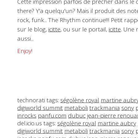
Cette impression parfois de prêcher dans le d
there? Y'a quelqu'un? Mais il produit des notes, 
rock, funk... The Rhythm continue!!! Petit r
sur le blog,
icitte
, ou sur le portail,
icitte
. Une 
aussi...
Enjoy!
technorati tags:
ségolène royal
martine aubr
digiworld summit
metaboli
trackmania
sony
inrocks
panfu.com
dubuc
jean-pierre renoua
del.icio.us tags:
ségolène royal
martine aubry
digiworld summit
metaboli
trackmania
sony