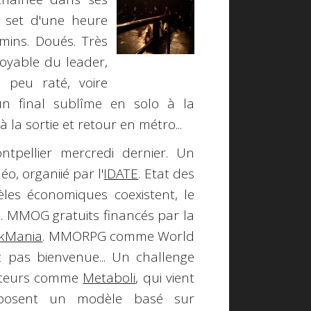
n set d'une heure
mins. Doués. Très
oyable du leader,
 peu raté, voire
n final sublîme en solo à la
 la sortie et retour en métro...
tpellier mercredi dernier. Un
o, organiié par l'
IDATE
. Etat des
dèles économiques coexistent, le
..
MMOG
gratuits financés par la
ckMania
.
MMORPG
comme World
 pas bienvenue... Un challenge
 acteurs comme
Metaboli
, qui vient
oposent un modèle basé sur