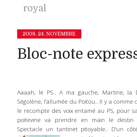
royal
2008.
24. NOVEMBRE
Bloc-note expres
Aaaah, le
PS
... A ma gauche,
Martine
, la
Ségolène
, l'allumée du Poitou... Il y a comme
le recompte des voix entamé au PS, pour sav
poitevine va prendre en main le destin d
Spectacle un tantinet pitoyable... D'un cô