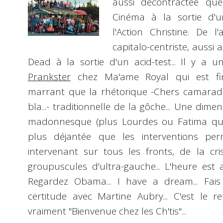
aussi décontractée que
Cinéma à la sortie d'
l'Action Christine. De 
capitalo-centriste, aussi
Dead à la sortie d'un acid-test... Il y a u
Prankster
chez Ma'ame Royal qui est fi
marrant que la rhétorique -Chers camarade,
bla...- traditionnelle de la gôche... Une dimen
madonnesque (plus Lourdes ou Fatima qu
plus déjantée que les interventions per
intervenant sur tous les fronts, de la c
groupuscules d'ultra-gauche... L'heure est 
Regardez Obama... I
have a dream...
Fais
certitude avec Martine Aubry... C'est le re
vraiment "Bienvenue chez les Ch'tis"...