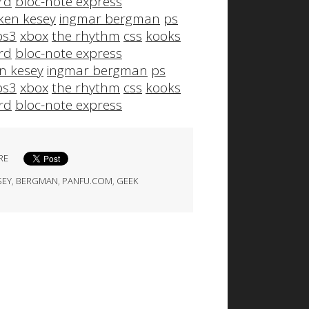
rd
bloc-note express
ken kesey
ingmar bergman
ps
ps3
xbox
the rhythm
css
kooks
rd
bloc-note express
n kesey
ingmar bergman
ps
ps3
xbox
the rhythm
css
kooks
rd
bloc-note express
RE
SEY
,
BERGMAN
,
PANFU.COM
,
GEEK