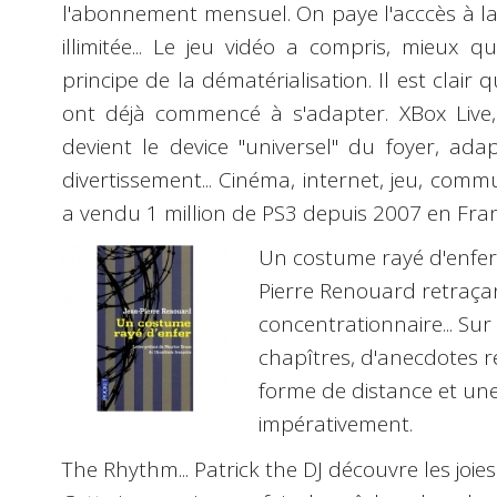
l'abonnement mensuel. On paye l'acccès à la
illimitée... Le jeu vidéo a compris, mieux 
principe de la dématérialisation. Il est clair 
ont déjà commencé à s'adapter. XBox Live, 
devient le device "universel" du foyer, ad
divertissement... Cinéma, internet, jeu, commu
a vendu
1 million de PS3
depuis 2007 en Fran
Un costume rayé d'enfer
Pierre Renouard
retraça
concentrationnaire... Sur
chapîtres, d'anecdotes r
forme de distance et un
impérativement.
The Rhythm
... Patrick the DJ découvre les joie