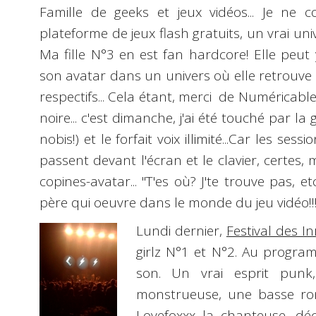
Famille de geeks
et jeux vidéos... Je ne 
plateforme de jeux flash gratuits, un vrai univ
Ma fille N°3 en est fan hardcore! Elle peut
son
avatar
dans un univers où elle retrouve
respectifs... Cela étant, merci de Numéricable
noire... c'est dimanche, j'ai été touché par la
nobis!) et le forfait voix illimité...Car les se
passent devant l'écran et le clavier, certes,
copines-avatar... "T'es où? J'te trouve pas, e
père qui oeuvre dans le monde du jeu vidéo!!
Lundi dernier,
Festival des I
girlz N°1 et N°2. Au progr
son. Un vrai esprit punk
monstrueuse, une basse ron
Lovefoxxx la chanteuse, dé