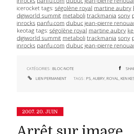
inrocks
panfu.com
dubuc
jean-pierre renoua
icerocket tags:
ségolène royal
martine aubry
digiworld summit
metaboli
trackmania
sony
inrocks
panfu.com
dubuc
jean-pierre renoua
keotag tags:
ségolène royal
martine aubry
ke
digiworld summit
metaboli
trackmania
sony
inrocks
panfu.com
dubuc
jean-pierre renoua
CATÉGORIES :
BLOC-NOTE
SHA
LIEN PERMANENT
TAGS :
PS
,
AUBRY
,
ROYAL
,
KEN KE
2007.
20. JUIN
Arrêt sur image