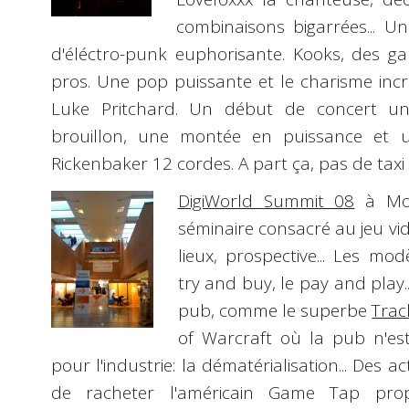
combinaisons bigarrées... U
d'éléctro-punk euphorisante. Kooks, des ga
pros. Une pop puissante et le charisme incr
Luke Pritchard. Un début de concert un
brouillon, une montée en puissance et u
Rickenbaker 12 cordes. A part ça, pas de taxi à
DigiWorld Summit 08
à Mon
séminaire consacré au jeu vidé
lieux, prospective... Les mo
try and buy, le pay and play.
pub, comme le superbe
Tra
of Warcraft où la pub n'est
pour l'industrie: la dématérialisation... Des
de racheter l'américain Game Tap pr