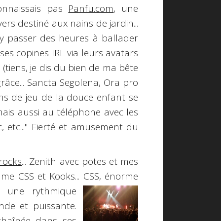
connaissais pas
Panfu.com
, une
ers destiné aux nains de jardin...
 y passer des heures à ballader
 ses copines
IRL
via leurs avatars
 (tiens, je dis du bien de ma bête
 grâce... Sancta Segolena, Ora pro
ssions de jeu de la douce enfant se
 mais aussi au téléphone avec les
tc, etc..." Fierté et amusement du
!
nrocks
... Zenith avec potes et mes
amme
CSS
et
Kooks
... CSS,
énorme
, une rythmique
de et puissante.
chaînée dans ses