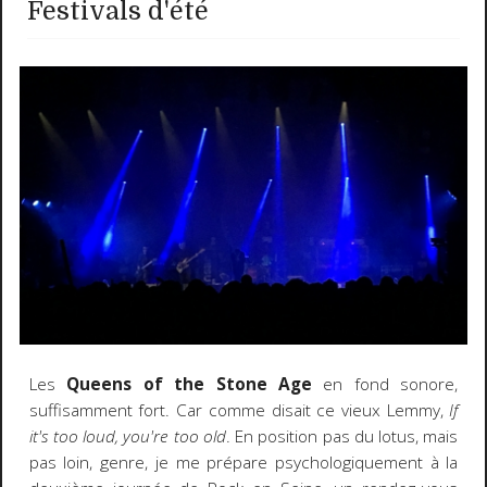
Festivals d'été
Les
Queens of the Stone Age
en fond sonore,
suffisamment fort. Car comme disait ce vieux Lemmy,
If
it's too loud, you're too old
. En position pas du lotus, mais
pas loin, genre, je me prépare psychologiquement à la