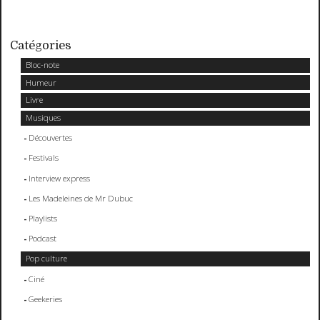
Catégories
Bloc-note
Humeur
Livre
Musiques
Découvertes
Festivals
Interview express
Les Madeleines de Mr Dubuc
Playlists
Podcast
Pop culture
Ciné
Geekeries