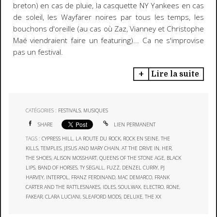
breton) en cas de pluie, la casquette NY Yankees en cas
de soleil, les Wayfarer noires par tous les temps, les
bouchons d'oreille (au cas où Zaz, Vianney et Christophe
Maé viendraient faire un featuring)... Ca ne s'improvise
pas un festival.
Lire la suite
CATÉGORIES :
FESTIVALS
,
MUSIQUES
SHARE
LIEN PERMANENT
TAGS :
CYPRESS HILL
,
LA ROUTE DU ROCK
,
ROCK EN SEINE
,
THE
KILLS
,
TEMPLES
,
JESUS AND MARY CHAIN
,
AT THE DRIVE IN
,
HER
,
THE SHOES
,
ALISON MOSSHART
,
QUEENS OF THE STONE AGE
,
BLACK
LIPS
,
BAND OF HORSES
,
TY SEGALL
,
FUZZ
,
DENZEL CURRY
,
PJ
HARVEY
,
INTERPOL
,
FRANZ FERDINAND
,
MAC DEMARCO
,
FRANK
CARTER AND THE RATTLESNAKES
,
IDLES
,
SOULWAX
,
ELECTRO
,
RONE
,
FAKEAR
,
CLARA LUCIANI
,
SLEAFORD MODS
,
DELUXE
,
THE XX