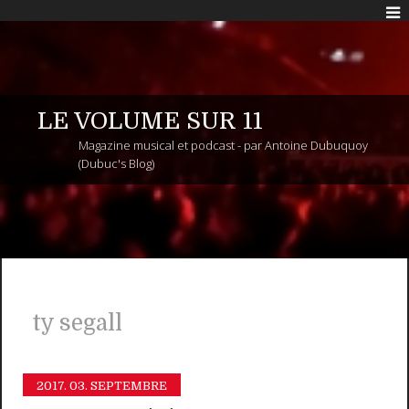
LE VOLUME SUR 11
Magazine musical et podcast - par Antoine Dubuquoy
(Dubuc's Blog)
ty segall
2017.
03. SEPTEMBRE