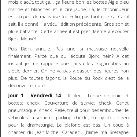
mois d'août, tout ça... ça fleure bon les bottes Aigle bleu
marine et blanches et le ciré jaune. Là, le chroniqueur
est un peu de mauvaise foi. Enfin, pas tant que ça. Car il
sait. Il a donné, il a vécu l'édition précédente. Gros son et
pluie battante. Cette année il est prêt. Même à écouter
Björk. Motivé!
Puis Björk annule. Pas une si mauvaise nouvelle
finalement. Parce que qui écoute Björk, hein? A cet
instant je me rappelle que j'ai vu les Sugarcubes au
siècle dernier. On ne va pas y passer des heures non
plus. De toutes façons, la Route du Rock c'est de la
découverte, non?
Jour 1 - Vendredi 14 -
Il pleut. Tenue de pluie et
bottes: check. Couverture de survie: check. Canot
pneumatique: check. Pelle, treuil pour désembourber le
véhicule à la sortie du parking: check. J'en rajoute un peu
pour la dramaturgie. Le plafond est bas. Un coup à
chanter du Jean-Michel Caradec... J'aime ma Bretagne