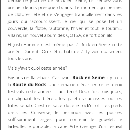
deuxième journée de Rock en Seine, un rendez-vous
annuel depuis presque dix ans. Le moment qui permet
de clôturer l'été et de s'engager tranquillement dans les
jours qui raccourcissent, le ciel qui se pose tel un
couvercle, la flotte, l'automne, l'hiver et tout le toutim...
Villains, un nouvel album des QOTSA, de fort bon aloi.
Et Josh Homme n'est même pas à Rock en Seine cette
année! Damn'it. On s'était habitué à l'y voir quasiment
tous les ans.
Mais y'avait quoi cette année?
Faisons un flashback. Car avant
Rock en Seine
, il y a eu
la
Route du Rock
. Une semaine d'écart entre les deux
festivals cette année. Il faut tenir! Deux fois trois jours,
en alignant les bières, les galettes-saucisses ou les
frites-kebab. C'est un sacerdoce le rock'n'roll!! Les pieds
dans les Converse, le bermuda avec les poches
suffisamment larges pour contenir le gobelet, le
larfeuille, le portable, la cape Arte (vestige d'un festival