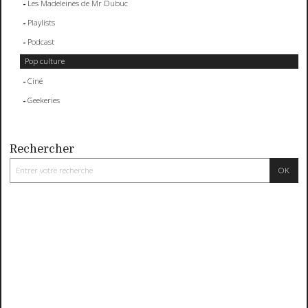
Les Madeleines de Mr Dubuc
Playlists
Podcast
Pop culture
Ciné
Geekeries
Rechercher