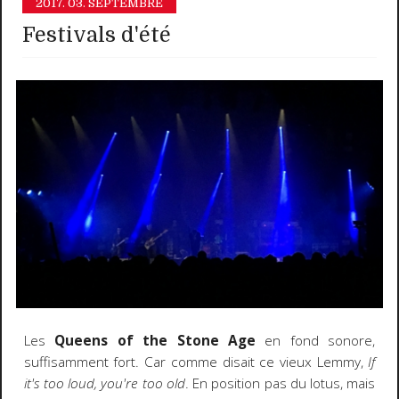
2017.
03. SEPTEMBRE
Festivals d'été
Les
Queens of the Stone Age
en fond sonore,
suffisamment fort. Car comme disait ce vieux Lemmy,
If
it's too loud, you're too old
. En position pas du lotus, mais