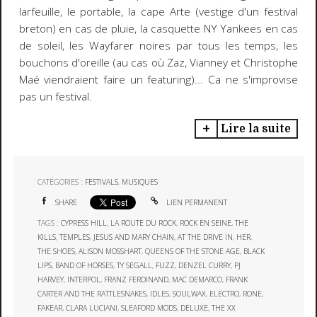
larfeuille, le portable, la cape Arte (vestige d'un festival
breton) en cas de pluie, la casquette NY Yankees en cas
de soleil, les Wayfarer noires par tous les temps, les
bouchons d'oreille (au cas où Zaz, Vianney et Christophe
Maé viendraient faire un featuring)... Ca ne s'improvise
pas un festival.
Lire la suite
CATÉGORIES :
FESTIVALS
,
MUSIQUES
SHARE
LIEN PERMANENT
TAGS :
CYPRESS HILL
,
LA ROUTE DU ROCK
,
ROCK EN SEINE
,
THE
KILLS
,
TEMPLES
,
JESUS AND MARY CHAIN
,
AT THE DRIVE IN
,
HER
,
THE SHOES
,
ALISON MOSSHART
,
QUEENS OF THE STONE AGE
,
BLACK
LIPS
,
BAND OF HORSES
,
TY SEGALL
,
FUZZ
,
DENZEL CURRY
,
PJ
HARVEY
,
INTERPOL
,
FRANZ FERDINAND
,
MAC DEMARCO
,
FRANK
CARTER AND THE RATTLESNAKES
,
IDLES
,
SOULWAX
,
ELECTRO
,
RONE
,
FAKEAR
,
CLARA LUCIANI
,
SLEAFORD MODS
,
DELUXE
,
THE XX