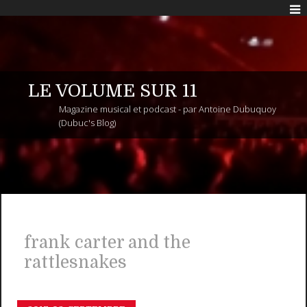
LE VOLUME SUR 11
Magazine musical et podcast - par Antoine Dubuquoy
(Dubuc's Blog)
frank carter and the
rattlesnakes