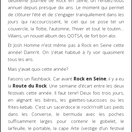
deuxième journée de Rock en Seine, un rendez-vous
annuel depuis presque dix ans. Le moment qui permet
de clôturer l'été et de s'engager tranquillement dans les
jours qui raccourcissent, le ciel qui se pose tel un
couvercle, la flotte, l'automne, l'hiver et tout le toutim...
Villains, un nouvel album des QOTSA, de fort bon aloi.
Et Josh Homme n'est même pas à Rock en Seine cette
année! Damn'it. On s'était habitué à l'y voir quasiment
tous les ans.
Mais y'avait quoi cette année?
Faisons un flashback. Car avant
Rock en Seine
, il y a eu
la
Route du Rock
. Une semaine d'écart entre les deux
festivals cette année. Il faut tenir! Deux fois trois jours,
en alignant les bières, les galettes-saucisses ou les
frites-kebab. C'est un sacerdoce le rock'n'roll!! Les pieds
dans les Converse, le bermuda avec les poches
suffisamment larges pour contenir le gobelet, le
larfeuille, le portable, la cape Arte (vestige d'un festival