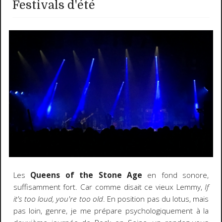
Festivals d'été
Les
Queens of the Stone Age
en fond sonore,
suffisamment fort. Car comme disait ce vieux Lemmy,
If
it's too loud, you're too old
. En position pas du lotus, mais
pas loin, genre, je me prépare psychologiquement à la