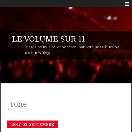
LE VOLUME SUR 11
Magazine musical et podcast - par Antoine Dubuquoy
(Dubuc's Blog)
rone
2017.
03. SEPTEMBRE