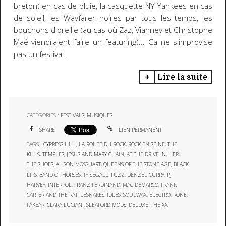
breton) en cas de pluie, la casquette NY Yankees en cas
de soleil, les Wayfarer noires par tous les temps, les
bouchons d'oreille (au cas où Zaz, Vianney et Christophe
Maé viendraient faire un featuring)... Ca ne s'improvise
pas un festival.
Lire la suite
CATÉGORIES :
FESTIVALS
,
MUSIQUES
SHARE
LIEN PERMANENT
TAGS :
CYPRESS HILL
,
LA ROUTE DU ROCK
,
ROCK EN SEINE
,
THE
KILLS
,
TEMPLES
,
JESUS AND MARY CHAIN
,
AT THE DRIVE IN
,
HER
,
THE SHOES
,
ALISON MOSSHART
,
QUEENS OF THE STONE AGE
,
BLACK
LIPS
,
BAND OF HORSES
,
TY SEGALL
,
FUZZ
,
DENZEL CURRY
,
PJ
HARVEY
,
INTERPOL
,
FRANZ FERDINAND
,
MAC DEMARCO
,
FRANK
CARTER AND THE RATTLESNAKES
,
IDLES
,
SOULWAX
,
ELECTRO
,
RONE
,
FAKEAR
,
CLARA LUCIANI
,
SLEAFORD MODS
,
DELUXE
,
THE XX