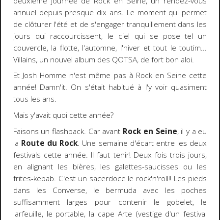
deuxième journée de Rock en Seine, un rendez-vous
annuel depuis presque dix ans. Le moment qui permet
de clôturer l'été et de s'engager tranquillement dans les
jours qui raccourcissent, le ciel qui se pose tel un
couvercle, la flotte, l'automne, l'hiver et tout le toutim...
Villains, un nouvel album des QOTSA, de fort bon aloi.
Et Josh Homme n'est même pas à Rock en Seine cette
année! Damn'it. On s'était habitué à l'y voir quasiment
tous les ans.
Mais y'avait quoi cette année?
Faisons un flashback. Car avant
Rock en Seine
, il y a eu
la
Route du Rock
. Une semaine d'écart entre les deux
festivals cette année. Il faut tenir! Deux fois trois jours,
en alignant les bières, les galettes-saucisses ou les
frites-kebab. C'est un sacerdoce le rock'n'roll!! Les pieds
dans les Converse, le bermuda avec les poches
suffisamment larges pour contenir le gobelet, le
larfeuille, le portable, la cape Arte (vestige d'un festival