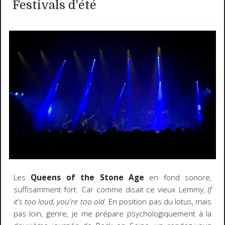
Festivals d'été
Les
Queens of the Stone Age
en fond sonore,
suffisamment fort. Car comme disait ce vieux Lemmy,
If
it's too loud, you're too old
. En position pas du lotus, mais
pas loin, genre, je me prépare psychologiquement à la