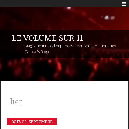
LE VOLUME SUR 11
Magazine musical et podcast - par Antoine Dubuquoy
(Dubuc's Blog)
her
2017.
03. SEPTEMBRE