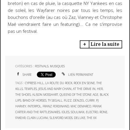
breton) en cas de pluie, la casquette NY Yankees en cas
de soleil, les Wayfarer noires par tous les temps, les
bouchons d'oreille (au cas où Zaz, Vianney et Christophe
Maé viendraient faire un featuring)... Ca ne s'improvise
pas un festival.
Lire la suite
CATÉGORIES :
FESTIVALS
,
MUSIQUES
SHARE
LIEN PERMANENT
TAGS :
CYPRESS HILL
,
LA ROUTE DU ROCK
,
ROCK EN SEINE
,
THE
KILLS
,
TEMPLES
,
JESUS AND MARY CHAIN
,
AT THE DRIVE IN
,
HER
,
THE SHOES
,
ALISON MOSSHART
,
QUEENS OF THE STONE AGE
,
BLACK
LIPS
,
BAND OF HORSES
,
TY SEGALL
,
FUZZ
,
DENZEL CURRY
,
PJ
HARVEY
,
INTERPOL
,
FRANZ FERDINAND
,
MAC DEMARCO
,
FRANK
CARTER AND THE RATTLESNAKES
,
IDLES
,
SOULWAX
,
ELECTRO
,
RONE
,
FAKEAR
,
CLARA LUCIANI
,
SLEAFORD MODS
,
DELUXE
,
THE XX