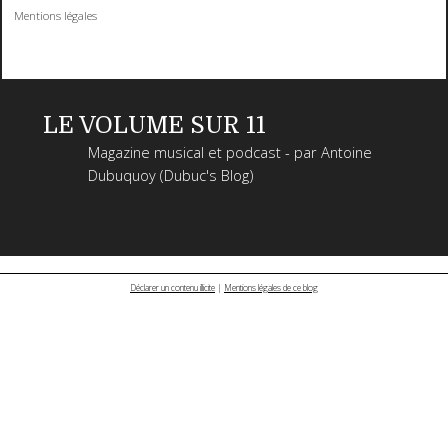
Mentions légales
LE VOLUME SUR 11
Magazine musical et podcast - par Antoine
Dubuquoy (Dubuc's Blog)
Déclarer un contenu illicite
|
Mentions légales de ce blog