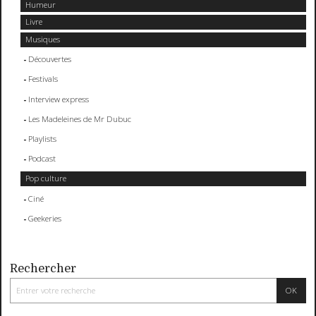
Humeur
Livre
Musiques
Découvertes
Festivals
Interview express
Les Madeleines de Mr Dubuc
Playlists
Podcast
Pop culture
Ciné
Geekeries
Rechercher