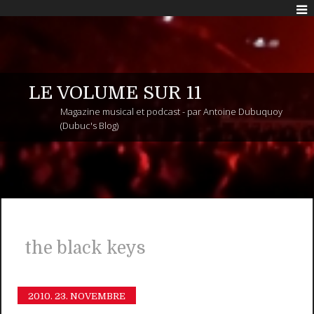
LE VOLUME SUR 11
Magazine musical et podcast - par Antoine Dubuquoy
(Dubuc's Blog)
the black keys
2010.
23. NOVEMBRE