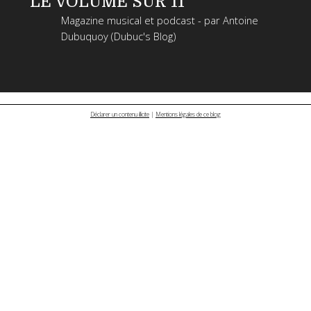
LE VOLUME SUR 11
Magazine musical et podcast - par Antoine
Dubuquoy (Dubuc's Blog)
Déclarer un contenu illicite
|
Mentions légales de ce blog