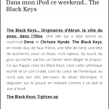
Dans mon iPod ce weekend... The
Black Keys
The Black Keys... Originaires d'Akron, la ville du
pneu, dans l'Ohio
. Une ville qui a déjà donné au
rock'n'roll
Devo
et
Chrissie Hynde
.
The Black Keys
,
en mode duo, de faux frères, une tête de nerd, une tête
de bucheron, pour un blues rock rapeux, du lourd, du
gros qui tache. parfois un clavier vient alléger le propos.
Ce qui frappe chez les Black Keys, c'est cette rythmique
lourde et un son crade, sorti du coeur de l'Amérique, au
nord, pas loin des berceaux du blues électrique. A
déguster sur le pouce en mettant comme il se doit le
son à fond!
The Black Keys: Tighten up