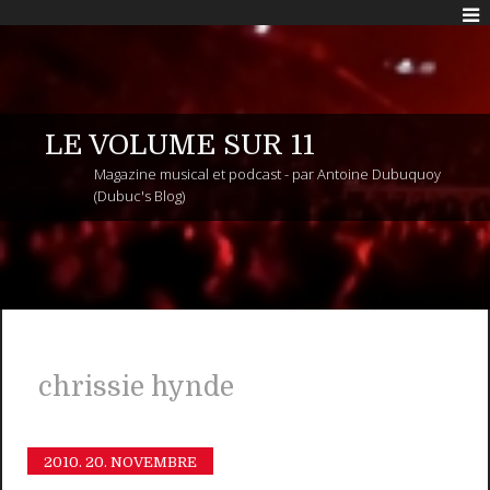
LE VOLUME SUR 11
Magazine musical et podcast - par Antoine Dubuquoy
(Dubuc's Blog)
chrissie hynde
2010.
20. NOVEMBRE