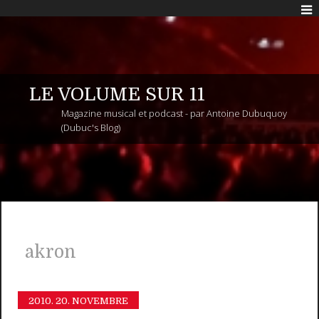
LE VOLUME SUR 11
Magazine musical et podcast - par Antoine Dubuquoy
(Dubuc's Blog)
akron
2010.
20. NOVEMBRE