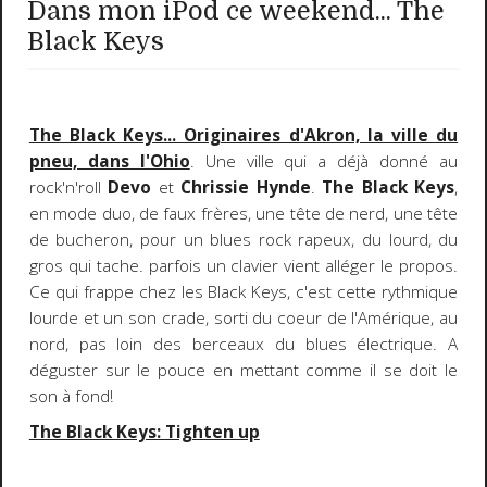
Dans mon iPod ce weekend... The
Black Keys
The Black Keys... Originaires d'Akron, la ville du
pneu, dans l'Ohio
. Une ville qui a déjà donné au
rock'n'roll
Devo
et
Chrissie Hynde
.
The Black Keys
,
en mode duo, de faux frères, une tête de nerd, une tête
de bucheron, pour un blues rock rapeux, du lourd, du
gros qui tache. parfois un clavier vient alléger le propos.
Ce qui frappe chez les Black Keys, c'est cette rythmique
lourde et un son crade, sorti du coeur de l'Amérique, au
nord, pas loin des berceaux du blues électrique. A
déguster sur le pouce en mettant comme il se doit le
son à fond!
The Black Keys: Tighten up