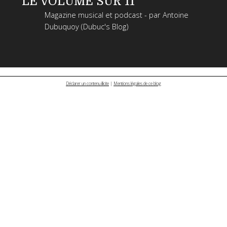
LE VOLUME SUR 11
Magazine musical et podcast - par Antoine
Dubuquoy (Dubuc's Blog)
Déclarer un contenu illicite
|
Mentions légales de ce blog