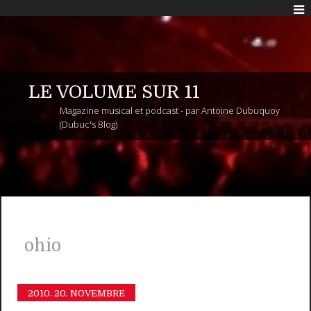
LE VOLUME SUR 11
Magazine musical et podcast - par Antoine Dubuquoy
(Dubuc's Blog)
ohio
2010.
20. NOVEMBRE