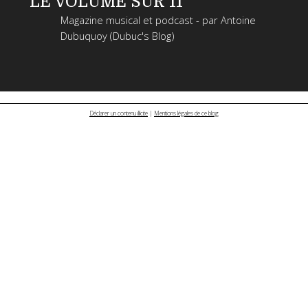
LE VOLUME SUR 11
Magazine musical et podcast - par Antoine
Dubuquoy (Dubuc's Blog)
Déclarer un contenu illicite
|
Mentions légales de ce blog