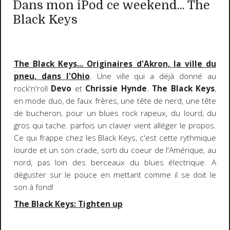
Dans mon iPod ce weekend... The
Black Keys
The Black Keys... Originaires d'Akron, la ville du
pneu, dans l'Ohio
. Une ville qui a déjà donné au
rock'n'roll
Devo
et
Chrissie Hynde
.
The Black Keys
,
en mode duo, de faux frères, une tête de nerd, une tête
de bucheron, pour un blues rock rapeux, du lourd, du
gros qui tache. parfois un clavier vient alléger le propos.
Ce qui frappe chez les Black Keys, c'est cette rythmique
lourde et un son crade, sorti du coeur de l'Amérique, au
nord, pas loin des berceaux du blues électrique. A
déguster sur le pouce en mettant comme il se doit le
son à fond!
The Black Keys: Tighten up