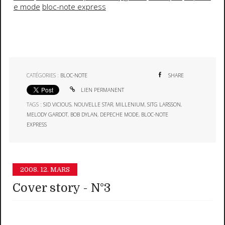
e mode
bloc-note express
CATÉGORIES :
BLOC-NOTE
SHARE
LIEN PERMANENT
TAGS :
SID VICIOUS
,
NOUVELLE STAR
,
MILLENIUM
,
SITG LARSSON
,
MELODY GARDOT
,
BOB DYLAN
,
DEPECHE MODE
,
BLOC-NOTE
EXPRESS
2008.
12. MARS
Cover story - N°3