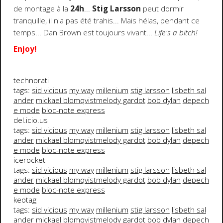
de montage à la
24h
...
Stig Larsson
peut dormir
tranquille, il n'a pas été trahis... Mais hélas, pendant ce
temps... Dan Brown est toujours vivant...
Life's a bitch!
Enjoy!
technorati
tags:
sid vicious
my way
millenium
stig larsson
lisbeth sal
ander
mickael blomqvist
melody gardot
bob dylan
depech
e mode
bloc-note express
del.icio.us
tags:
sid vicious
my way
millenium
stig larsson
lisbeth sal
ander
mickael blomqvist
melody gardot
bob dylan
depech
e mode
bloc-note express
icerocket
tags:
sid vicious
my way
millenium
stig larsson
lisbeth sal
ander
mickael blomqvist
melody gardot
bob dylan
depech
e mode
bloc-note express
keotag
tags:
sid vicious
my way
millenium
stig larsson
lisbeth sal
ander
mickael blomqvist
melody gardot
bob dylan
depech