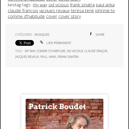
keotag tags:
my way
sid vicious
frank sinatra
paul anka
claude françois
jacques revaux
teresa teng
johnnie to
comme d'habitude
cover
cover story
CATÉGORIES :
MUSIQUES
SHARE
LIEN PERMANENT
TAGS :
MY WAY
,
COMME D'HABITUDE
,
SID VICIOUS
,
CLAUDE FRAÇOIS
,
JACQUES REVAUX
,
PAUL ANKA
,
FRANK SINATRA