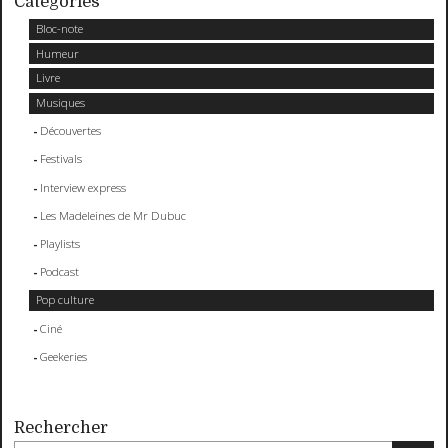
Catégories
Bloc-note
Humeur
Livre
Musiques
Découvertes
Festivals
Interview express
Les Madeleines de Mr Dubuc
Playlists
Podcast
Pop culture
Ciné
Geekeries
Rechercher