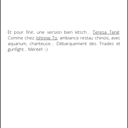
Et pour finir, une version bien kitsch...
Teresa Teng
.
Comme chez
Johnnie To
, ambiance restau chinois, avec
aquarium, chanteuse... Débarquement des Triades et
gunfight
... Mérité!!
:-)