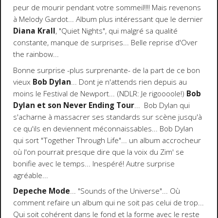
peur de mourir pendant votre sommeil!!!! Mais revenons
à Melody Gardot... Album plus intéressant que le dernier
Diana Krall
, "Quiet Nights", qui malgré sa qualité
constante, manque de surprises... Belle reprise d'Over
the rainbow...
Bonne surprise -plus surprenante- de la part de ce bon
vieux
Bob Dylan
... Dont je n'attends rien depuis au
moins le Festival de Newport... (NDLR: Je rigoooole!)
Bob
Dylan et son Never Ending Tour
... Bob Dylan qui
s'acharne à massacrer ses standards sur scène jusqu'à
ce qu'ils en deviennent méconnaissables... Bob Dylan
qui sort "Together Through Life"... un album accrocheur
où l'on pourrait presque dire que la voix du Zim' se
bonifie avec le temps... Inespéré! Autre surprise
agréable...
Depeche Mode
... "Sounds of the Universe"... Où
comment refaire un album qui ne soit pas celui de trop...
Qui soit cohérent dans le fond et la forme avec le reste