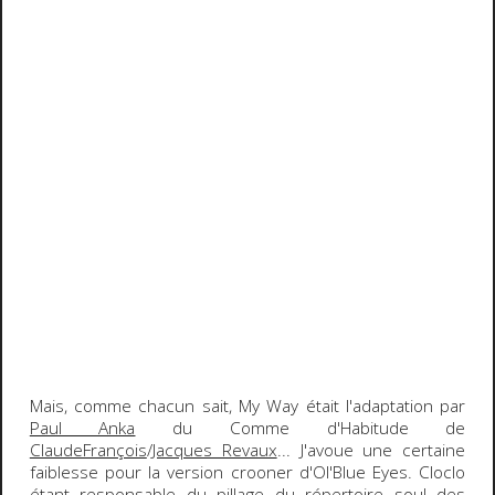
Mais, comme chacun sait,
My Way
était l'adaptation par
Paul Anka
du
Comme d'Habitude
de
ClaudeFrançois
/
Jacques Revaux
... J'avoue une certaine
faiblesse pour la version crooner d'
Ol'Blue Eyes
.
Cloclo
étant responsable du pillage du répertoire soul des