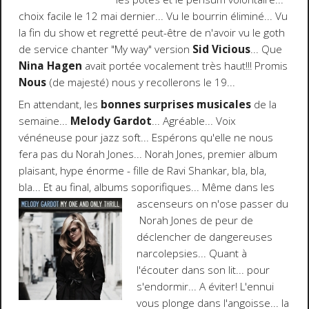
choix facile le 12 mai dernier... Vu le bourrin éliminé... Vu
la fin du show et regretté peut-être de n'avoir vu le goth
de service chanter "My way" version
Sid Vicious
... Que
Nina Hagen
avait portée vocalement très haut!!! Promis
N
ous
(de majesté) nous y recollerons le 19...
En attendant, les
bonnes surprises musicales
de la
semaine...
Melody Gardot
... Agréable... Voix
vénéneuse pour jazz soft... Espérons qu'elle ne nous
fera pas du Norah Jones... Norah Jones, premier album
plaisant, hype énorme - fille de Ravi Shankar, bla, bla,
bla... Et au final, albums soporifiques... Même dans les
ascenseurs on n'ose passer du
Norah Jones de peur de
déclencher de dangereuses
narcolepsies... Quant à
l'écouter dans son lit... pour
s'endormir... A éviter! L'ennui
vous plonge dans l'angoisse... la