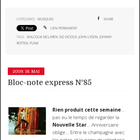
CATÉGORIES :
MUSIQUES
SHARE
LIEN PERMANENT
TAGS :
MALCOLM MCLAREN
,
SID VICIOUS
,
JOHN LYDON
,
JOHNNY
ROTTEN
,
PUNK
2009.
18. MAI
Bloc-note express N°85
Rien produit cette semaine
...
pas eu le temps de regarder la
Nouvelle Star
... Anniversaire
oblige... Entre le champagne avec
les potes et le pensum volontaire...