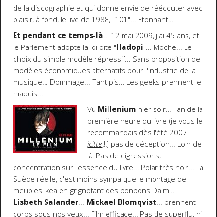
de la discographie et qui donne envie de réécouter avec
plaisir, à fond, le live de 1988, "101"... Etonnant...
Et pendant ce temps-là
... 12 mai 2009, j'ai 45 ans, et
le Parlement adopte la loi dite "
Hadopi
"... Moche... Le
choix du simple modèle répressif... Sans proposition de
modèles économiques alternatifs pour l'industrie de la
musique... Dommage... Tant pis... Les geeks prennent le
maquis...
Vu
Millenium
hier soir... Fan de la
première heure du livre (je vous le
recommandais dès l'été 2007
icitte
!!!) pas de déception... Loin de
là! Pas de digressions,
concentration sur l'essence du livre... Polar très noir... La
Suède réelle, c'est moins sympa que le montage de
meubles Ikea en grignotant des bonbons Daim...
Lisbeth Salander
...
Mickael Blomqvist
... prennent
corps sous nos yeux... Film efficace... Pas de superflu, ni