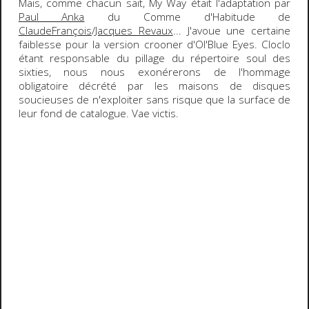
Mais, comme chacun sait,
My Way
était l'adaptation par
Paul Anka
du
Comme d'Habitude
de
ClaudeFrançois
/
Jacques Revaux
... J'avoue une certaine
faiblesse pour la version crooner d'
Ol'Blue Eyes
.
Cloclo
étant responsable du pillage du répertoire soul des
sixties, nous nous exonérerons de l'hommage
obligatoire décrété par les maisons de disques
soucieuses de n'exploiter sans risque que la surface de
leur fond de catalogue.
Vae victis
.