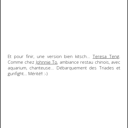
Et pour finir, une version bien kitsch...
Teresa Teng
.
Comme chez
Johnnie To
, ambiance restau chinois, avec
aquarium, chanteuse... Débarquement des Triades et
gunfight
... Mérité!!
:-)