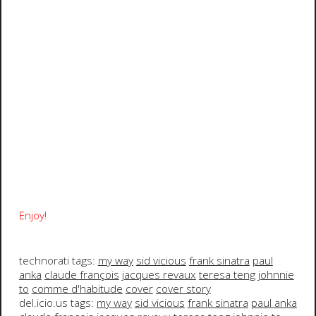
Enjoy!
technorati tags:
my way
sid vicious
frank sinatra
paul
anka
claude françois
jacques revaux
teresa teng
johnnie
to
comme d'habitude
cover
cover story
del.icio.us tags:
my way
sid vicious
frank sinatra
paul anka