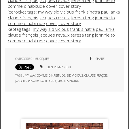
claude françois
jacques revaux
teresa teng
johnnie to
comme d'habitude
cover
cover story
icerocket tags:
my way
sid vicious
frank sinatra
paul anka
claude françois
jacques revaux
teresa teng
johnnie to
comme d'habitude
cover
cover story
keotag tags:
my way
sid vicious
frank sinatra
paul anka
claude françois
jacques revaux
teresa teng
johnnie to
comme d'habitude
cover
cover story
CATÉGORIES :
MUSIQUES
SHARE
LIEN PERMANENT
TAGS :
MY WAY
,
COMME D'HABITUDE
,
SID VICIOUS
,
CLAUDE FRAÇOIS
,
JACQUES REVAUX
,
PAUL ANKA
,
FRANK SINATRA