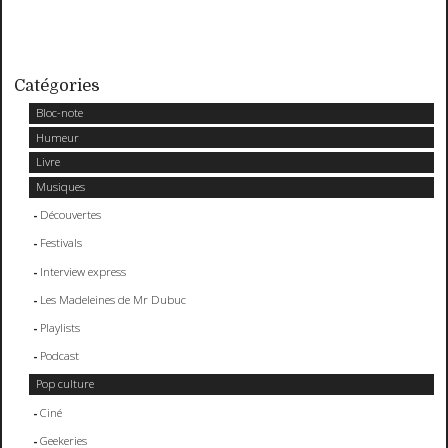
Catégories
Bloc-note
Humeur
Livre
Musiques
Découvertes
Festivals
Interview express
Les Madeleines de Mr Dubuc
Playlists
Podcast
Pop culture
Ciné
Geekeries