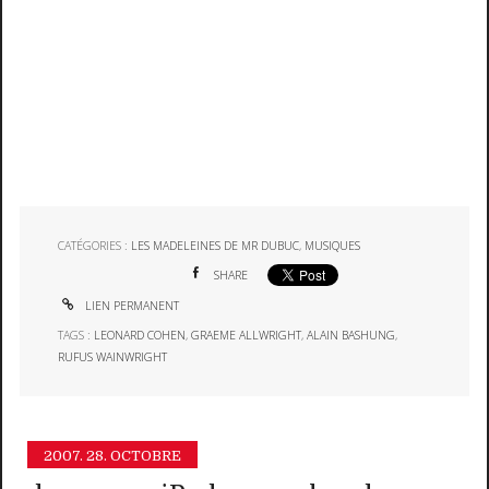
CATÉGORIES :
LES MADELEINES DE MR DUBUC
,
MUSIQUES
SHARE
LIEN PERMANENT
TAGS :
LEONARD COHEN
,
GRAEME ALLWRIGHT
,
ALAIN BASHUNG
,
RUFUS WAINWRIGHT
2007.
28. OCTOBRE