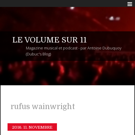
LE VOLUME SUR 11
Magazine musical et podcast - par Antoine Dubuquoy
(Dubuc's Blog)
rufus wainwright
2016.
11. NOVEMBRE