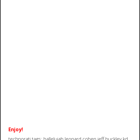
Enjoy!
technorati tags:
hallelujah
leonard cohen
jeff buckley
kd