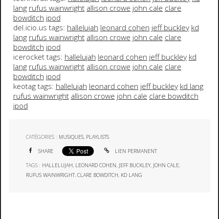
lang
rufus wainwright
allison crowe
john cale
clare
bowditch
ipod
del.icio.us tags:
hallelujah
leonard cohen
jeff buckley
kd
lang
rufus wainwright
allison crowe
john cale
clare
bowditch
ipod
icerocket tags:
hallelujah
leonard cohen
jeff buckley
kd
lang
rufus wainwright
allison crowe
john cale
clare
bowditch
ipod
keotag tags:
hallelujah
leonard cohen
jeff buckley
kd lang
rufus wainwright
allison crowe
john cale
clare bowditch
ipod
CATÉGORIES :
MUSIQUES
,
PLAYLISTS
SHARE
LIEN PERMANENT
TAGS :
HALLELUJAH
,
LEONARD COHEN
,
JEFF BUCKLEY
,
JOHN CALE
,
RUFUS WAINWRIGHT
,
CLARE BOWDITCH
,
KD LANG