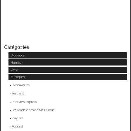
Catégories
Bloc-note
Humeur
Livre
Musiques
Découvertes
Festivals
Interview express
Les Madeleines de Mr Dubuc
Playlists
Podcast