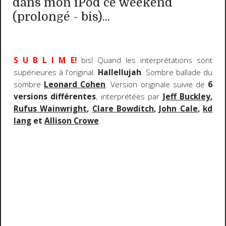
dans mon iPod ce weekend
(prolongé - bis)...
S U B L I M E!
bis! Quand les interprétations sont
supérieures à l'original.
Hallellujah
. Sombre ballade du
sombre
Leonard
Cohen
. Version originale suivie de
6
versions différentes
, interprétées par
Jeff Buckley
,
Rufus Wainwright
,
Clare Bowditch
,
John Cale
,
kd
lang
et
Allison Crowe
.