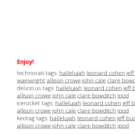
Enjoy!
technorati tags:
hallelujah
leonard cohen
jef
wainwright
allison crowe
john cale
clare bowd
del.icio.us tags:
hallelujah
leonard cohen
jeff
allison crowe
john cale
clare bowditch
ipod
icerocket tags:
hallelujah
leonard cohen
jeff 
allison crowe
john cale
clare bowditch
ipod
keotag tags:
hallelujah
leonard cohen
jeff bu
allison crowe
john cale
clare bowditch
ipod