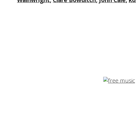
Wainwright
,
Clare Bowditch
,
John Cale
,
kd