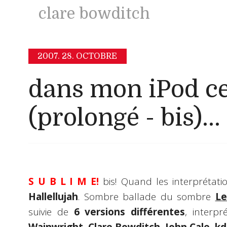
clare bowditch
2007.
28. OCTOBRE
dans mon iPod c
(prolongé - bis)...
S U B L I M E!
bis! Quand les interprétatio
Hallellujah
. Sombre ballade du sombre
Le
suivie de
6 versions différentes
, interp