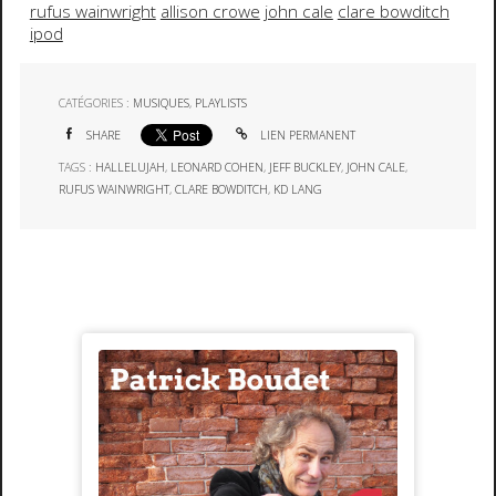
rufus wainwright
allison crowe
john cale
clare bowditch
ipod
CATÉGORIES :
MUSIQUES
,
PLAYLISTS
SHARE
LIEN PERMANENT
TAGS :
HALLELUJAH
,
LEONARD COHEN
,
JEFF BUCKLEY
,
JOHN CALE
,
RUFUS WAINWRIGHT
,
CLARE BOWDITCH
,
KD LANG