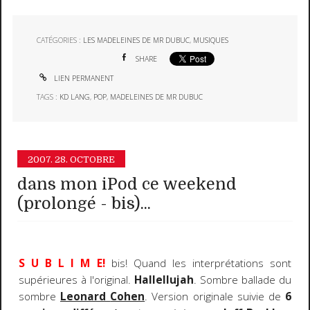
CATÉGORIES :
LES MADELEINES DE MR DUBUC
,
MUSIQUES
SHARE
LIEN PERMANENT
TAGS :
KD LANG
,
POP
,
MADELEINES DE MR DUBUC
2007.
28. OCTOBRE
dans mon iPod ce weekend
(prolongé - bis)...
S U B L I M E!
bis! Quand les interprétations sont
supérieures à l'original.
Hallellujah
. Sombre ballade du
sombre
Leonard
Cohen
. Version originale suivie de
6