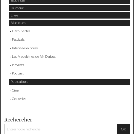
Bloc-note
Humeur
Livre
Musiques
Découvertes
Festivals
Interview express
Les Madeleines de Mr Dubuc
Playlists
Podcast
Pop culture
Ciné
Geekeries
Rechercher