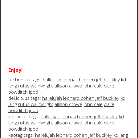
Enjoy!
technorati tags:
hallelujah
leonard cohen
jeff buckley
kd
lang
rufus wainwright
allison crowe
john cale
clare
bowditch
ipod
del.icio.us tags:
hallelujah
leonard cohen
jeff buckley
kd
lang
rufus wainwright
allison crowe
john cale
clare
bowditch
ipod
icerocket tags:
hallelujah
leonard cohen
jeff buckley
kd
lang
rufus wainwright
allison crowe
john cale
clare
bowditch
ipod
keotag tags:
hallelujah
leonard cohen
jeff buckley
kd lang