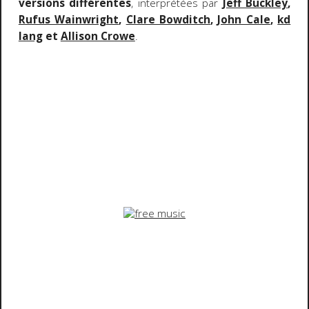
versions différentes
, interprétées par
Jeff Buckley
,
Rufus Wainwright
,
Clare Bowditch
,
John Cale
,
kd
lang
et
Allison Crowe
.