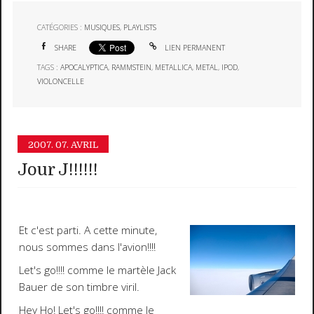
CATÉGORIES :
MUSIQUES
,
PLAYLISTS
SHARE
LIEN PERMANENT
TAGS :
APOCALYPTICA
,
RAMMSTEIN
,
METALLICA
,
METAL
,
IPOD
,
VIOLONCELLE
2007.
07. AVRIL
Jour J!!!!!!
Et c'est parti.
A cette minute,
nous sommes dans l'avion!!!!
Let's go!!!!
comme le martèle
Jack
Bauer
de son timbre viril.
Hey Ho! Let's go!!!!
comme le