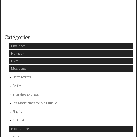
Catégories
Bloc-note
Humeur
Livre
Musiques
Découvertes
Festivals
Interview express
Les Madeleines de Mr Dubuc
Playlists
Podcast
Pop culture