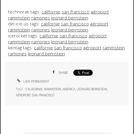
technorati tags:
californie
san francisco
aéroport
rammstein
ramones
leonard bernstein
del.icio.us tags:
californie
san francisco
aéroport
rammstein
ramones
leonard bernstein
icerocket tags:
californie
san francisco
aéroport
rammstein
ramones
leonard bernstein
keotag tags:
californie
san francisco
aéroport
rammstein
ramones
leonard bernstein
SHARE
LIEN PERMANENT
TAGS :
CALIFORNIE
,
RAMMSTEIN
,
AMERICA
,
LEONARD BERNSTEIN
,
AÉROPORT
,
SAN FRANCISCO