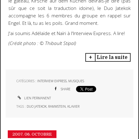
le gateau, Kirsche auf dem Kuchen devrais-je dire (pas
sûr que ce soit la traduction idoine), le Duo Jatekok
accompagne les 6 membres du groupe en rappel sur
Engel. Et là, tu as les poils. Grand moment.
J'ai soumis Adélaïde et Naïri à l'Interview Express. A lire!
(Crédit photo : ©️ Thibault Stipal)
Lire la suite
CATÉGORIES :
INTERVIEW EXPRESS
,
MUSIQUES
SHARE
LIEN PERMANENT
TAGS :
DUO JATEKOK
,
RAMMSTEIN
,
KLAVIER
2007.
06. OCTOBRE