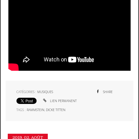
CATÉGORIES :
MUSIQUES
SHARE
LIEN PERMANENT
TAGS :
RAMMSTEIN
,
DICKE TITTEN
2019.
02. AOÛT