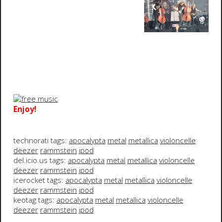
Enjoy!
technorati tags:
apocalypta
metal
metallica
violoncelle
deezer
rammstein
ipod
del.icio.us tags:
apocalypta
metal
metallica
violoncelle
deezer
rammstein
ipod
icerocket tags:
apocalypta
metal
metallica
violoncelle
deezer
rammstein
ipod
keotag tags:
apocalypta
metal
metallica
violoncelle
deezer
rammstein
ipod