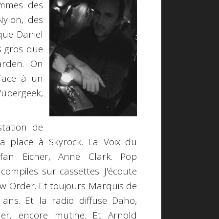
ommes des
Nylon, des
que Daniel
s gros que
arden. On
 face à un
übergeek,
station de
la place à Skyrock. La Voix du
tefan Eicher, Anne Clark. Pop
s compiles sur cassettes. J'écoute
w Order. Et toujours Marquis de
ans. Et la radio diffuse Daho,
er, encore mutine. Et Arnold