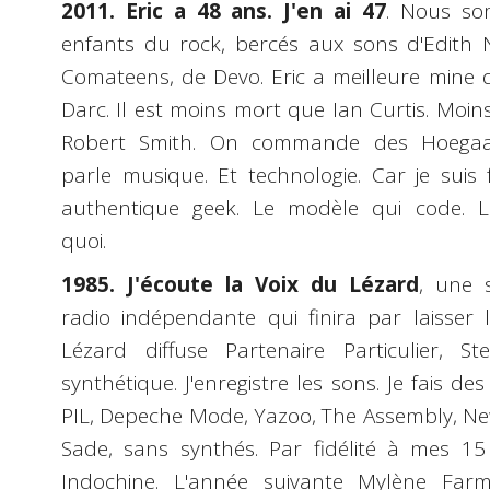
2011. Eric a 48 ans. J'en ai 47
. Nous s
enfants du rock, bercés aux sons d'Edith 
Comateens, de Devo. Eric a meilleure mine 
Darc. Il est moins mort que Ian Curtis. Moin
Robert Smith. On commande des Hoega
parle musique. Et technologie. Car je suis
authentique geek. Le modèle qui code. L'
quoi.
1985. J'écoute la Voix du Lézard
, une 
radio indépendante qui finira par laisser 
Lézard diffuse Partenaire Particulier, S
synthétique. J'enregistre les sons. Je fais de
PIL, Depeche Mode, Yazoo, The Assembly, Ne
Sade, sans synthés. Par fidélité à mes 15 
Indochine. L'année suivante Mylène Farm