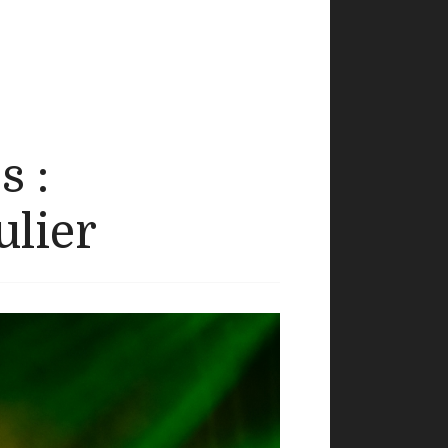
s :
ulier