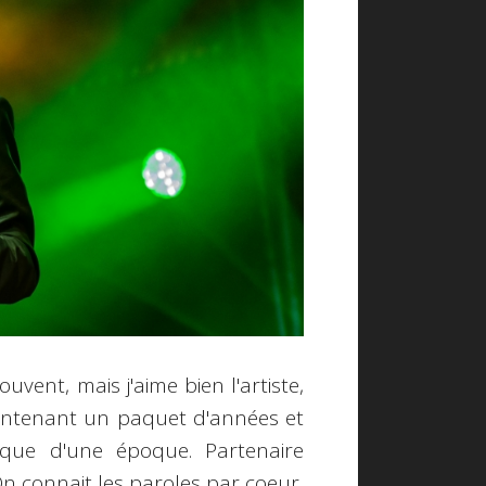
uvent, mais j'aime bien l'artiste,
maintenant un paquet d'années et
ique d'une époque. Partenaire
 On connait les paroles par coeur,