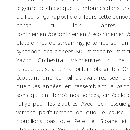
le genre de chose que tu entonnes dans une 
d'ailleurs... Ça rappelle d'ailleurs cette périod
parait si loin après 
confinement/déconfinement/reconfinement/
plateformes de streaming, je tombe sur un
synthpop des années 80. Partenaire Parti
Yazoo, Orchestral Manoeuvres in the 
respectueuses. Et ma foi fort plaisantes. O
écoutant une compil qu'avait réalisée le s
quelques années, en rassemblant la bande
sons qui ont bercé nos soirées, en école
rallye pour les z'autres. Avec rock "essuie-
verront parfaitement de quoi je cause. 
n'oublions pas que Peter et Sloane et
phénoménal à l'époque. À chacun son sale (