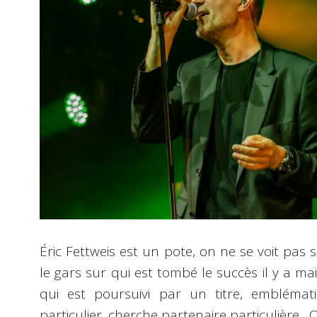
Éric Fettweis est un pote, on ne se voit pas so
le gars sur qui est tombé le succès il y a 
qui est poursuivi par un titre, emblémat
particulier, cherche partenaire particulière...