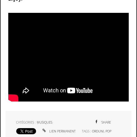
CATÉGORIES :
MUSIQUES
SHARE
LIEN PERMANENT
TAGS :
OROUNI
,
POP