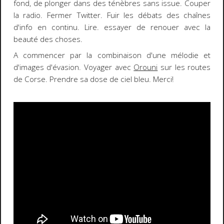
fond, de plonger dans des ténèbres sans issue. Couper
la radio. Fermer Twitter. Fuir les débats des chaînes
d'info en continu. Lire. essayer de renouer avec la
beauté des choses.
A commencer par la combinaison d'une mélodie et
d'images d'évasion. Voyager avec
Orouni
sur les routes
de Corse. Prendre sa dose de ciel bleu. Merci!