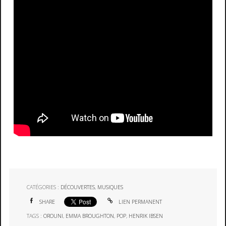
CATÉGORIES :
DÉCOUVERTES
,
MUSIQUES
SHARE
LIEN PERMANENT
TAGS :
OROUNI
,
EMMA BROUGHTON
,
POP
,
HENRIK IBSEN