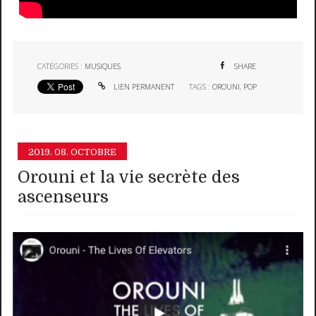
CATÉGORIES :
MUSIQUES
SHARE
LIEN PERMANENT
TAGS :
OROUNI
,
POP
2019.
08. OCTOBRE
Orouni et la vie secrète des
ascenseurs