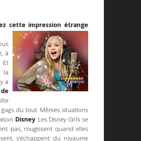
ez cette impression étrange
ous
, à
 Et
 la
y a
 de
îte
 gags du tout. Mêmes situations
Maison
Disney
. Les Disney Girls se
ent pas, rougissent quand elles
issent, s'échappent du royaume