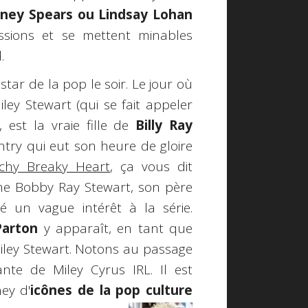
tney Spears ou Lindsay Lohan
ssions et se mettent minables
.
 star de la pop le soir. Le jour où
iley Stewart (qui se fait appeler
est la vraie fille de
Billy Ray
ntry qui
eut son heure de gloire
chy Breaky Heart
, ça vous dit
rne Bobby Ray Stewart, son père
uvé un vague intérêt à la série.
Parton
y apparaît, en tant que
Miley Stewart. Notons au passage
ante de Miley Cyrus IRL. Il est
ey d'
icônes de la pop culture