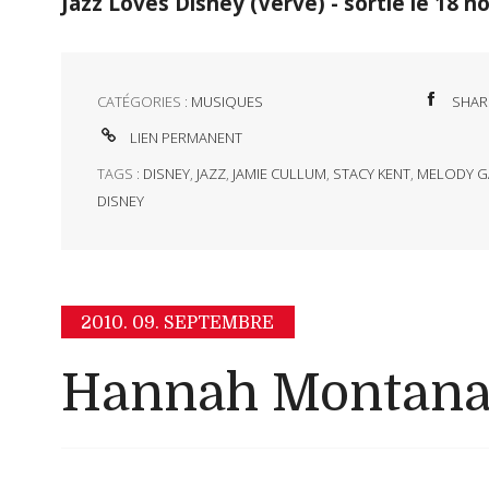
Jazz Loves Disney (Verve) - sortie le 18 
CATÉGORIES :
MUSIQUES
SHAR
LIEN PERMANENT
TAGS :
DISNEY
,
JAZZ
,
JAMIE CULLUM
,
STACY KENT
,
MELODY G
DISNEY
2010.
09. SEPTEMBRE
Hannah Montana 