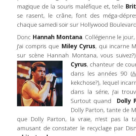
magique de la souris maléfique et, telle
Bri
se rasent, le crâne, font des méga-dépre
chaque samedi soir sur Hollywood Boulevard
Donc
Hannah Montana
. Collégienne le jour,
j'ai compris que
Miley Cyrus
, qui incarne M
sur scène Hannah Montana, vous suivez?), 
Cyrus
, chanteur de cou
dans les années 90 (
A
kekchose?), lequel inca
dans la série, j'ai tro
Surtout quand
Dolly 
Dolly Parton, tante de 
que Dolly Parton, la vraie, n'est pas la t
amusant de constater le recyclage par Disn