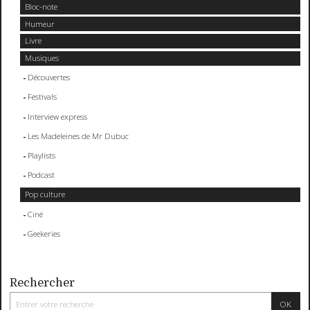
Bloc-note
Humeur
Livre
Musiques
Découvertes
Festivals
Interview express
Les Madeleines de Mr Dubuc
Playlists
Podcast
Pop culture
Ciné
Geekeries
Rechercher