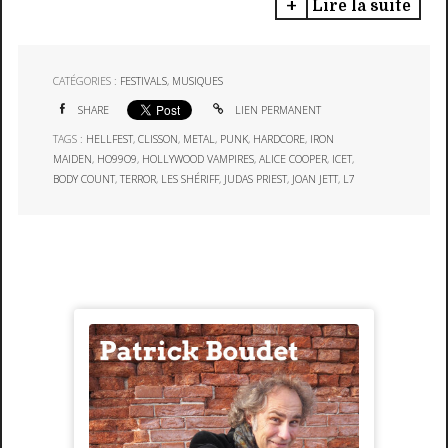
Lire la suite
CATÉGORIES :
FESTIVALS
,
MUSIQUES
SHARE
LIEN PERMANENT
TAGS :
HELLFEST
,
CLISSON
,
METAL
,
PUNK
,
HARDCORE
,
IRON
MAIDEN
,
HO99O9
,
HOLLYWOOD VAMPIRES
,
ALICE COOPER
,
ICET
,
BODY COUNT
,
TERROR
,
LES SHÉRIFF
,
JUDAS PRIEST
,
JOAN JETT
,
L7