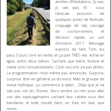
années d’hésitations. J’y vais,
j’y vais pas. Et - sous
l’amicale pression de
quelques potes de festivals,
craquage de slip, cassage
de cochon-tirelire, et
décision rapide, un soir
d’octobre 2017. Message
express de l’ami Tom, les
pass 3 jours sont en vente, et ça part TRÈS vite. Achat en
ligne, entre deux bières. Sachant que bière, festival et
metal sont consubstantiels. C’est raccord, y’a pas photo.
La programmation n’est même pas annoncée. Surprise,
surprise. Bon en général y’a du lourd. Mais le groupe de
metal mythique, ça commence à dater... Déjà que je ne
vais pas voir les Stones. Alors vendre un rein pour aller
voir des septuagénaires cachant leur calvitie sous des
bandanas le bide moulé dans un fute en skaï, que
nenni...