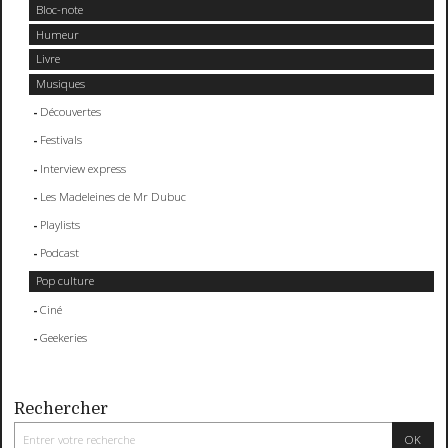
Bloc-note
Humeur
Livre
Musiques
Découvertes
Festivals
Interview express
Les Madeleines de Mr Dubuc
Playlists
Podcast
Pop culture
Ciné
Geekeries
Rechercher