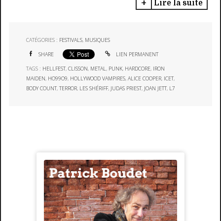
Lire la suite
CATÉGORIES :
FESTIVALS
,
MUSIQUES
SHARE
LIEN PERMANENT
TAGS :
HELLFEST
,
CLISSON
,
METAL
,
PUNK
,
HARDCORE
,
IRON
MAIDEN
,
HO99O9
,
HOLLYWOOD VAMPIRES
,
ALICE COOPER
,
ICET
,
BODY COUNT
,
TERROR
,
LES SHÉRIFF
,
JUDAS PRIEST
,
JOAN JETT
,
L7