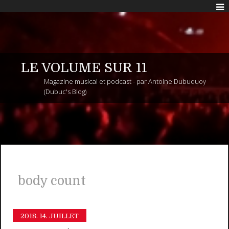
LE VOLUME SUR 11
Magazine musical et podcast - par Antoine Dubuquoy
(Dubuc's Blog)
body count
2018.
14. JUILLET