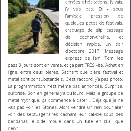
années d’hésitations. J’y vais,
j’y vais pas. Et - sous
l’amicale pression de
quelques potes de festivals,
craquage de slip, cassage
de cochon-tirelire, et
décision rapide, un soir
d’octobre 2017. Message
express de l’ami Tom, les
pass 3 jours sont en vente, et ça part TRÈS vite. Achat en
ligne, entre deux bières. Sachant que bière, festival et
metal sont consubstantiels. C’est raccord, y’a pas photo.
La programmation n’est même pas annoncée. Surprise,
surprise. Bon en général y’a du lourd. Mais le groupe de
metal mythique, ça commence à dater... Déjà que je ne
vais pas voir les Stones. Alors vendre un rein pour aller
voir des septuagénaires cachant leur calvitie sous des
bandanas le bide moulé dans un fute en skaï, que
nenni...