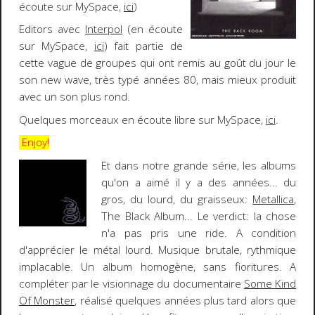
écoute sur MySpace,
ici
)
Editors
avec
Interpol
(en écoute
sur MySpace,
ici
) fait partie de
cette vague de groupes qui ont remis au goût du jour le
son
new wave
, très typé années 80, mais mieux produit
avec un son plus rond.
Quelques morceaux en écoute libre sur MySpace,
ici
.
Enjoy!
E
t dans notre grande série, les albums
qu'on a aimé il y a des années... du
gros, du lourd, du graisseux:
Metallica
,
The Black Album
... Le
verdict
: la chose
n'a
pas pris une ride
. A condition
d'apprécier le
métal lourd
. Musique brutale, rythmique
implacable. Un album homogène, sans fioritures. A
compléter par le visionnage du documentaire
Some Kind
Of Monster
, réalisé quelques années plus tard alors que