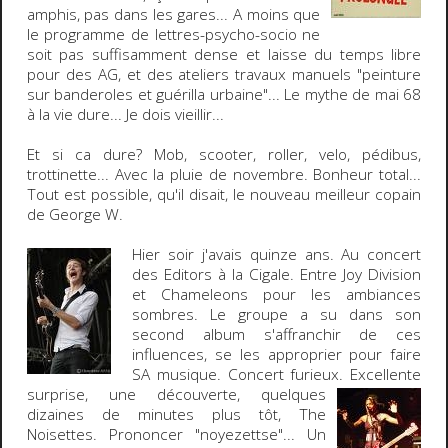
amphis, pas dans les gares... A moins que
le programme de lettres-psycho-socio ne
soit pas suffisamment dense et laisse du temps libre
pour des AG, et des ateliers travaux manuels "peinture
sur banderoles et guérilla urbaine"...
Le mythe de mai 68
à la vie dure...
Je dois vieillir...
Et si ca dure?
Mob, scooter, roller, velo, pédibus,
trottinette... Avec la pluie de novembre. Bonheur total...
Tout est possible, qu'il disait, le nouveau meilleur copain
de George W.
Hier soir j'avais quinze ans. Au concert
des
Editors
à la Cigale. Entre
Joy Division
et
Chameleons
pour les ambiances
sombres. Le groupe a su dans son
second album s'affranchir de ces
influences, se les approprier pour faire
SA musique. Concert furieux.
Excellente
surprise, une découverte, quelques
dizaines de minutes plus tôt,
The
Noisettes
. Prononcer "noyezettse"... Un