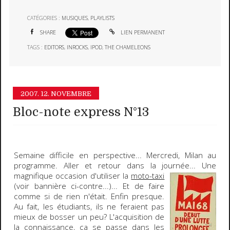
CATÉGORIES :
MUSIQUES
,
PLAYLISTS
SHARE
LIEN PERMANENT
TAGS :
EDITORS
,
INROCKS
,
IPOD
,
THE CHAMELEONS
2007.
12. NOVEMBRE
Bloc-note express N°13
Semaine difficile en perspective
... Mercredi,
Milan
au
programme. Aller et retour dans la journée... Une
magnifique
occasion d'utiliser la
moto-taxi
(
voir bannière ci-contre
...)... Et de faire
comme si de rien n'était. Enfin presque.
Au fait, les étudiants, ils ne feraient pas
mieux de bosser un peu?
L'acquisition de
la connaissance, ça se passe dans les