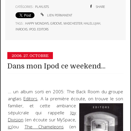
CATÉGORIES :
PLAYLISTS
SHARE
LIEN PERMANENT
TAGS :
HAPPY MONDAYS
,
GROOVE
,
MADCHESTER
,
HALELUJAH
,
INROCKS
,
IPOD
,
EDITORS
2006.
27. OCTOBRE
Dans mon Ipod ce weekend...
... un album sorti en 2005:
The Back Room
du groupe
anglais
Editors
.
A la première écoute, on trouve le son
familier, et
cette ambiance
sépulcrale qui rappelle
Joy
Division
(en écoute sur MySpace,
ici
)ou
The Chameleons
(en