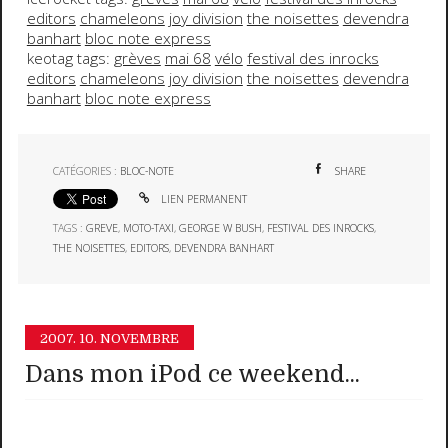
editors
chameleons
joy division
the noisettes
devendra
banhart
bloc note express
keotag tags:
grèves
mai 68
vélo
festival des inrocks
editors
chameleons
joy division
the noisettes
devendra
banhart
bloc note express
CATÉGORIES :
BLOC-NOTE
SHARE
LIEN PERMANENT
TAGS :
GREVE
,
MOTO-TAXI
,
GEORGE W BUSH
,
FESTIVAL DES INROCKS
,
THE NOISETTES
,
EDITORS
,
DEVENDRA BANHART
2007.
10. NOVEMBRE
Dans mon iPod ce weekend...