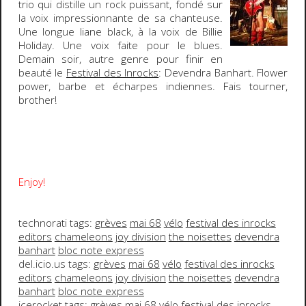
trio qui distille un rock puissant, fondé sur
la voix impressionnante de sa chanteuse.
Une longue liane black, à la voix de Billie
Holiday. Une voix faite pour le blues.
Demain soir, autre genre pour finir en
beauté le
Festival des Inrocks
:
Devendra Banhart
. Flower
power, barbe et écharpes indiennes.
Fais tourner,
brother!
Enjoy!
technorati tags:
grèves
mai 68
vélo
festival des inrocks
editors
chameleons
joy division
the noisettes
devendra
banhart
bloc note express
del.icio.us tags:
grèves
mai 68
vélo
festival des inrocks
editors
chameleons
joy division
the noisettes
devendra
banhart
bloc note express
icerocket tags:
grèves
mai 68
vélo
festival des inrocks