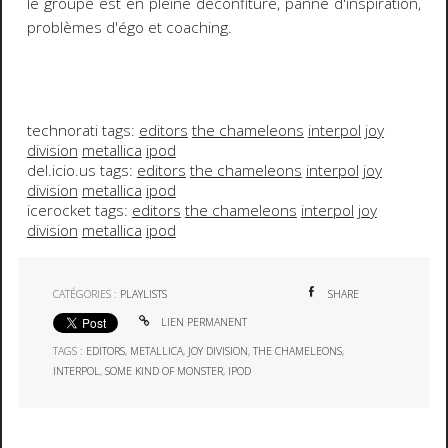
le groupe est en pleine déconfiture, panne d'inspiration,
problèmes d'égo et coaching.
technorati tags:
editors
the chameleons
interpol
joy
division
metallica
ipod
del.icio.us tags:
editors
the chameleons
interpol
joy
division
metallica
ipod
icerocket tags:
editors
the chameleons
interpol
joy
division
metallica
ipod
CATÉGORIES :
PLAYLISTS
SHARE
LIEN PERMANENT
TAGS :
EDITORS
,
METALLICA
,
JOY DIVISION
,
THE CHAMELEONS
,
INTERPOL
,
SOME KIND OF MONSTER
,
IPOD