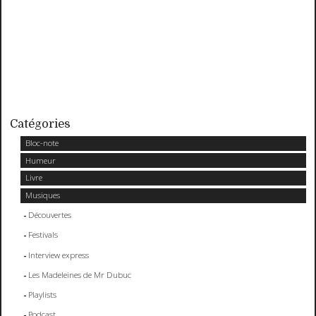
Catégories
Bloc-note
Humeur
Livre
Musiques
Découvertes
Festivals
Interview express
Les Madeleines de Mr Dubuc
Playlists
Podcast