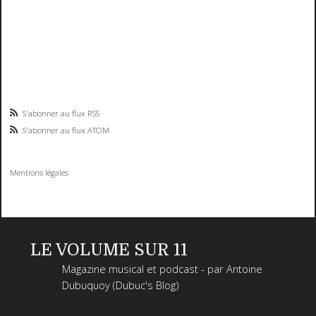
S'abonner au flux RSS
S'abonner au flux ATOM
Mentions légales
LE VOLUME SUR 11
Magazine musical et podcast - par Antoine
Dubuquoy (Dubuc's Blog)