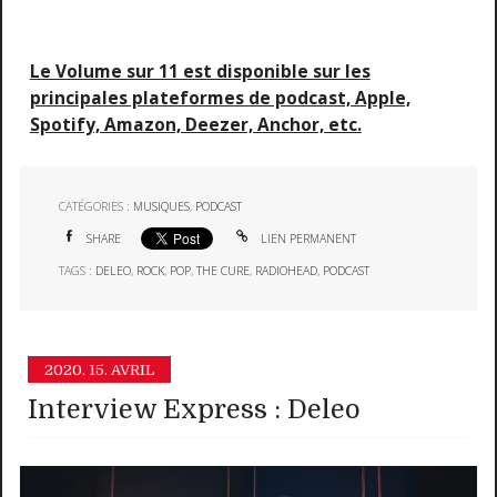
Le Volume sur 11 est disponible sur les
principales plateformes de podcast, Apple,
Spotify, Amazon, Deezer, Anchor, etc.
CATÉGORIES :
MUSIQUES
,
PODCAST
SHARE
LIEN PERMANENT
TAGS :
DELEO
,
ROCK
,
POP
,
THE CURE
,
RADIOHEAD
,
PODCAST
2020.
15. AVRIL
Interview Express : Deleo