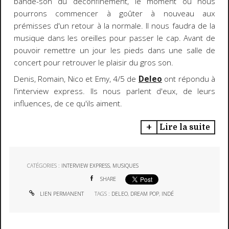
bande-son du déconfinement, le moment où nous
pourrons commencer à goûter à nouveau aux
prémisses d'un retour à la normale. Il nous faudra de la
musique dans les oreilles pour passer le cap. Avant de
pouvoir remettre un jour les pieds dans une salle de
concert pour retrouver le plaisir du gros son.
Denis, Romain, Nico et Emy, 4/5 de
Deleo
ont répondu à
l'interview express. Ils nous parlent d'eux, de leurs
influences, de ce qu'ils aiment.
Lire la suite
CATÉGORIES :
INTERVIEW EXPRESS
,
MUSIQUES
SHARE
LIEN PERMANENT
TAGS :
DELEO
,
DREAM POP
,
INDÉ