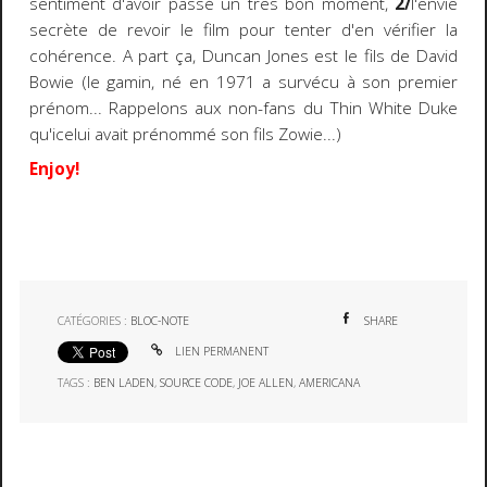
sentiment d'avoir passé un très bon moment,
2/
l'envie
secrète de revoir le film pour tenter d'en vérifier la
cohérence. A part ça, Duncan Jones est le fils de David
Bowie (le gamin, né en 1971 a survécu à son premier
prénom... Rappelons aux non-fans du Thin White Duke
qu'icelui avait prénommé son fils Zowie...)
Enjoy!
CATÉGORIES :
BLOC-NOTE
SHARE
LIEN PERMANENT
TAGS :
BEN LADEN
,
SOURCE CODE
,
JOE ALLEN
,
AMERICANA