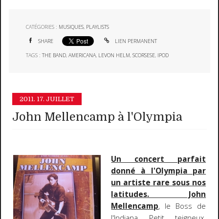
CATÉGORIES :
MUSIQUES
,
PLAYLISTS
SHARE
LIEN PERMANENT
TAGS :
THE BAND
,
AMERICANA
,
LEVON HELM
,
SCORSESE
,
IPOD
2011.
17. JUILLET
John Mellencamp à l'Olympia
Un concert parfait
donné à l'Olympia par
un artiste rare sous nos
latitudes. John
Mellencamp
, le Boss de
l'Indiana. Petit, teigneux,