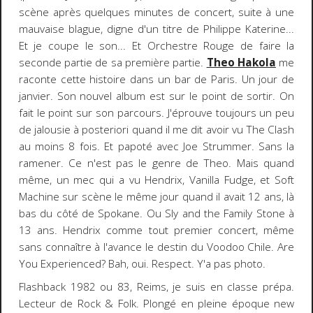
scène après quelques minutes de concert, suite à une
mauvaise blague, digne d'un titre de Philippe Katerine...
Et je coupe le son... Et Orchestre Rouge de faire la
seconde partie de sa première partie.
Theo Hakola
me
raconte cette histoire dans un bar de Paris. Un jour de
janvier. Son nouvel album est sur le point de sortir. On
fait le point sur son parcours. J'éprouve toujours un peu
de jalousie à posteriori quand il me dit avoir vu The Clash
au moins 8 fois. Et papoté avec Joe Strummer. Sans la
ramener. Ce n'est pas le genre de Theo. Mais quand
même, un mec qui a vu Hendrix, Vanilla Fudge, et Soft
Machine sur scène le même jour quand il avait 12 ans, là
bas du côté de Spokane. Ou Sly and the Family Stone à
13 ans. Hendrix comme tout premier concert, même
sans connaître à l'avance le destin du Voodoo Chile. Are
You Experienced? Bah, oui. Respect. Y'a pas photo.
Flashback 1982 ou 83, Reims, je suis en classe prépa.
Lecteur de Rock & Folk. Plongé en pleine époque new