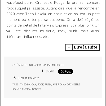
wave/post-punk. Orchestre Rouge, le premier concert
rock auquel j'ai assisté. Autant dire que la rencontre en
2020 avec Theo Hakola, en chair et en os, est un petit
moment où le temps se suspend. On a déjà réglé les
points de détail de l'Interview Express (voir plus loin). On
va juste discuter musique, rock, punk, mais aussi
littérature, influences, etc.
Lire la suite
CATÉGORIES :
INTERVIEW EXPRESS
,
MUSIQUES
SHARE
LIEN PERMANENT
TAGS :
THEO HAKOLA
,
ROCK
,
PUNK
,
AMERICANA
,
ORCHESTRE
ROUGE
,
PASSION FODDER