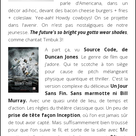
parle d'Americana, dans un
décor ad-hoc, devant des bacon cheese burgers + fries
+ coleslaw. Yee-aah! Howdy cowboys! On se projette
dans l'avenir. On n'est pas nostalgiques de notre
jeunesse.
The future's so bright you gotta wear shades
,
comme chantait Timbuk 3!
A part ça, vu
Source Code, de
Duncan Jones
. Le genre de film que
j'adore. Qui te scotche à ton siège
pour cause de pitch mélangeant
physique quantique et thriller. C'est la
version complexe du délicieux
Un Jour
Sans Fin. Sans marmotte ni Bill
Murray.
Avec une quasi unité de lieu, de temps et
d'action. Les règles du théâtre classique quoi. Un peu de
prise de tête façon Inception
, où l'on est jamais sûr
de tout avoir capté. Mais suffisammement bien troussé
pour que l'on suive le fil, et sorte de la salle avec
1/
le