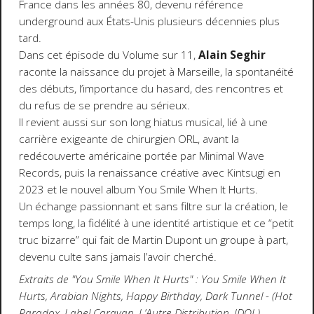
France dans les années 80, devenu référence
underground aux États-Unis plusieurs décennies plus
tard.
Dans cet épisode du Volume sur 11,
Alain Seghir
raconte la naissance du projet à Marseille, la spontanéité
des débuts, l’importance du hasard, des rencontres et
du refus de se prendre au sérieux.
Il revient aussi sur son long hiatus musical, lié à une
carrière exigeante de chirurgien ORL, avant la
redécouverte américaine portée par Minimal Wave
Records, puis la renaissance créative avec Kintsugi en
2023 et le nouvel album You Smile When It Hurts.
Un échange passionnant et sans filtre sur la création, le
temps long, la fidélité à une identité artistique et ce “petit
truc bizarre” qui fait de Martin Dupont un groupe à part,
devenu culte sans jamais l’avoir cherché.
Extraits de "You Smile When It Hurts" : You Smile When It
Hurts, Arabian Nights, Happy Birthday, Dark Tunnel - (Hot
Paradox, Label Caravan, L’Autre Distribution, IDOL)