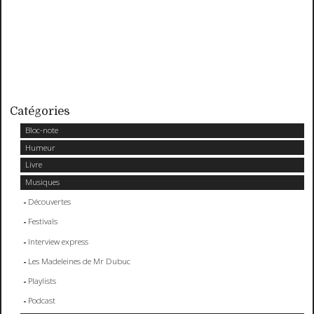
Catégories
Bloc-note
Humeur
Livre
Musiques
Découvertes
Festivals
Interview express
Les Madeleines de Mr Dubuc
Playlists
Podcast