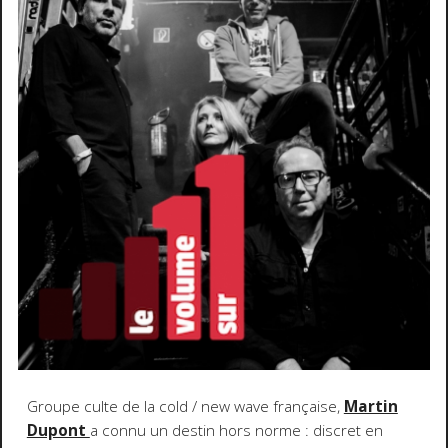
Groupe culte de la cold / new wave française,
Martin
Dupont
a connu un destin hors norme : discret en