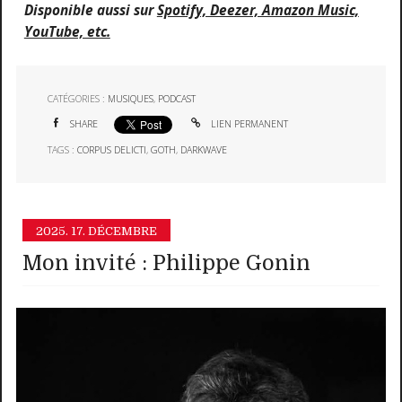
Disponible aussi sur
Spotify, Deezer, Amazon Music,
YouTube, etc.
CATÉGORIES :
MUSIQUES
,
PODCAST
SHARE
LIEN PERMANENT
TAGS :
CORPUS DELICTI
,
GOTH
,
DARKWAVE
2025.
17. DÉCEMBRE
Mon invité : Philippe Gonin