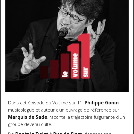
Dans cet épisode du Volume sur 11,
Philippe Gonin
,
musicologue et auteur d’un ouvrage de référence sur
Marquis de Sade
, raconte la trajectoire fulgurante d'un
groupe devenu culte.