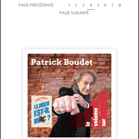
PAGE PRÉCÉDENTE
1
2
3
4
5
6
7
8
PAGE SUIVANTE