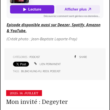
Episode disponible aussi sur Deezer, Spotify, Amazon
& YouTube.
(Crédit photo : Jean-Baptiste Laporte-Fray)
CATÉGORIES :
PODCAST
SHARE
LIEN PERMANENT
TAGS :
BILBAO KUNG-FU
,
ROCK
,
PODCAST
2025.
14. JUILLET
Mon invité : Degeyter