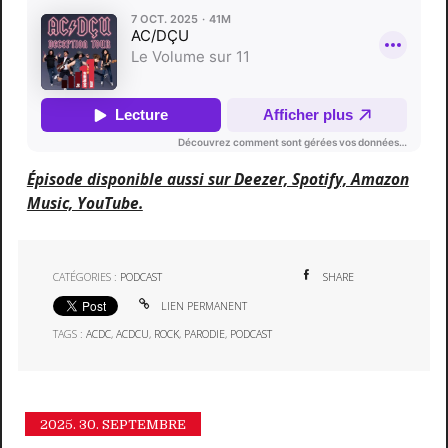
Épisode disponible aussi sur Deezer, Spotify, Amazon
Music, YouTube.
CATÉGORIES :
PODCAST
SHARE
LIEN PERMANENT
TAGS :
ACDC
,
ACDCU
,
ROCK
,
PARODIE
,
PODCAST
2025.
30. SEPTEMBRE