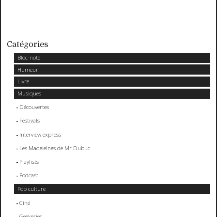
Catégories
Bloc-note
Humeur
Livre
Musiques
Découvertes
Festivals
Interview express
Les Madeleines de Mr Dubuc
Playlists
Podcast
Pop culture
Ciné
Geekeries