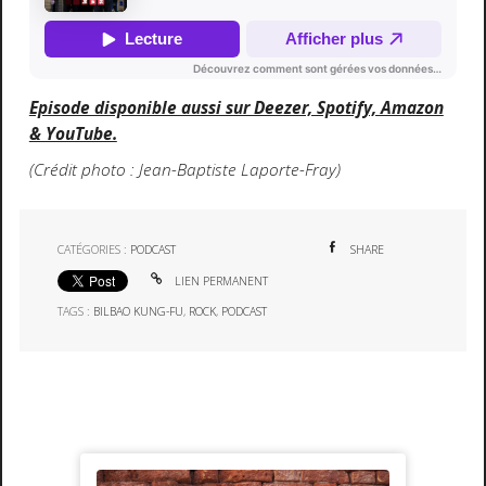
Episode disponible aussi sur Deezer, Spotify, Amazon
& YouTube.
(Crédit photo : Jean-Baptiste Laporte-Fray)
CATÉGORIES :
PODCAST
SHARE
LIEN PERMANENT
TAGS :
BILBAO KUNG-FU
,
ROCK
,
PODCAST