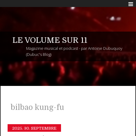
LE VOLUME SUR 11
Magazine musical et podcast - par Antoine Dubuquoy
(Dubuc's Blog)
bilbao kung-fu
2025.
30. SEPTEMBRE