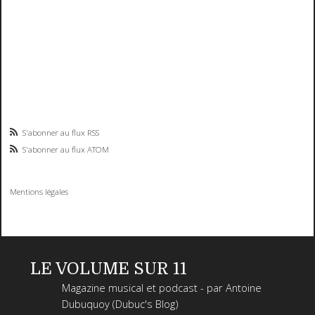
S'abonner au flux RSS
S'abonner au flux ATOM
Mentions légales
LE VOLUME SUR 11
Magazine musical et podcast - par Antoine
Dubuquoy (Dubuc's Blog)