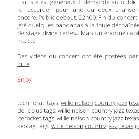
L'artiste est généreux. Il demande au public
lui accorder pour une ou deux chansons 
encore. Public debout. 22h00. Fin du concert. 
jeté quelques bandanas à la foule déchaînée.
de
stage diving
certes... Mais un énorme capi
intacte
.
Des vidéos du concert ont été postées pa
icitte
.
Enjoy!
technorati tags:
willie nelson
country
jazz
tex
del.icio.us tags:
willie nelson
country
jazz
texa
icerocket tags:
willie nelson
country
jazz
texas
keotag tags:
willie nelson
country
jazz
texas
g