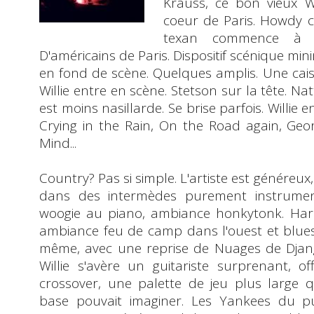
Krauss
, ce bon vieux W
coeur de Paris.
Howdy c
texan commence à l'
D'américains de Paris. Dispositif scénique m
en fond de scène. Quelques amplis. Une caiss
Willie entre en scène. Stetson sur la tête. Nat
est moins nasillarde. Se brise parfois. Willie 
Crying in the Rain
,
On the Road again
,
Geo
Mind
...
Country? Pas si simple. L'artiste est généreux,
dans des intermèdes purement
instrumen
woogie au piano, ambiance honkytonk. Har
ambiance feu de camp dans l'ouest et blues
même, avec une reprise de
Nuages
de
Djan
Willie s'avère un guitariste surprenant, of
crossover, une palette de jeu plus large 
base pouvait imaginer. Les Yankees du pu