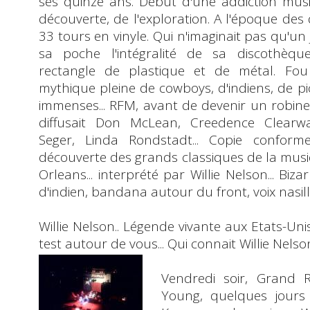
ses quinze ans. Début d'une addiction musi
découverte, de l'exploration. A l'époque des 
33 tours en vinyle. Qui n'imaginait pas qu'un 
sa poche l'intégralité de sa discothèq
rectangle de plastique et de métal. Fo
mythique pleine de cowboys, d'indiens, de pi
immenses... RFM, avant de devenir un robine
diffusait
Don McLean
,
Creedence Clearwa
Seger
,
Linda Rondstadt
... Copie confor
découverte des grands classiques de la mus
Orleans
... interprété par
Willie Nelson
... Bi
d'indien, bandana autour du front, voix nasill
Willie Nelson
.. Légende vivante aux Etats-Uni
test autour de vous... Qui connait Willie Nels
Vendredi soir,
Grand R
Young
, quelques jour