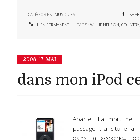
CATÉGORIES :
MUSIQUES
SHAR
LIEN PERMANENT
TAGS :
WILLIE NELSON
,
COUNTRY
2008.
17. MAI
dans mon iPod ce
Aparte
... La mort de l'
passage transitoire à l
dans la geekerie...l'
iPod