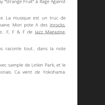
ay
"Strange Fruit" à
Rage Against
le. La musique est un truc de
emaine. Mon pote A des
Inrocks
,
e... F, F & F de
Jazz Magazine
,
ous raconte tout... dans la note
. avec sample de
Linkin Park
, et le
ponais. Ca vient de Yokohama.