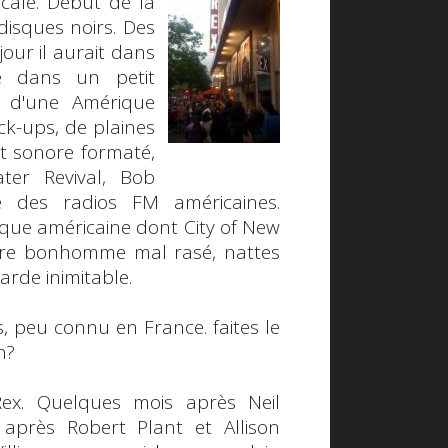
cale. Début de la
disques noirs. Des
jour il aurait dans
ue dans un petit
u d'une Amérique
ck-ups, de plaines
t sonore formaté,
ter Revival
,
Bob
me des radios FM américaines.
ique américaine dont
City of New
zarre bonhomme mal rasé, nattes
arde inimitable.
s, peu connu en France. faites le
on?
ex
. Quelques mois après
Neil
s après
Robert Plant
et
Allison