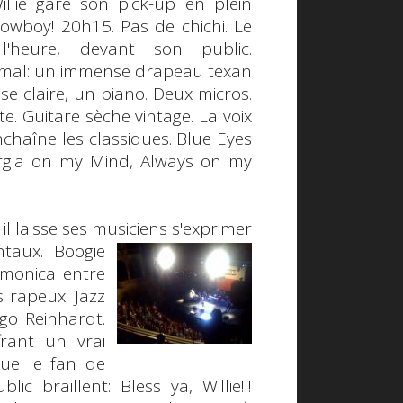
illie gare son pick-up en plein
owboy!
20h15. Pas de chichi. Le
heure, devant son public.
inimal: un immense drapeau texan
e claire, un piano. Deux micros.
te. Guitare sèche vintage. La voix
enchaîne les classiques.
Blue Eyes
rgia on my Mind
,
Always on my
 il laisse ses musiciens s'exprimer
taux. Boogie
monica entre
 rapeux. Jazz
go Reinhardt
.
frant un vrai
que le fan de
blic braillent:
Bless ya, Willie!!!