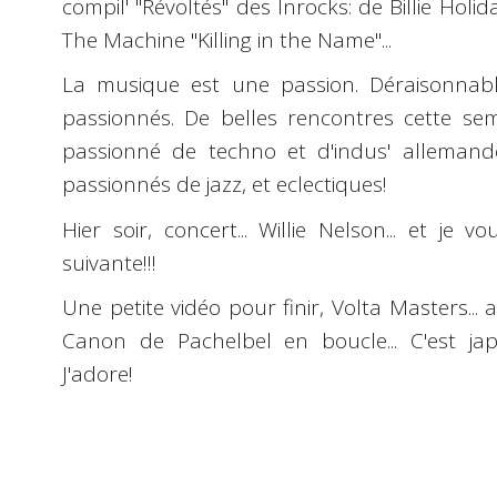
compil' "
Révoltés
" des Inrocks: de
Billie
Holid
The Machine
"Killing in the Name"...
La musique est une passion
. Déraisonnab
passionnés. De belles rencontres cette s
passionné de techno et d'indus' allemand
passionnés de jazz, et eclectiques!
Hier soir, concert...
Willie Nelson
... et je v
suivante!!!
Une petite vidéo pour finir,
Volta Masters
..
Canon de Pachelbel en boucle... C'est ja
J'adore!