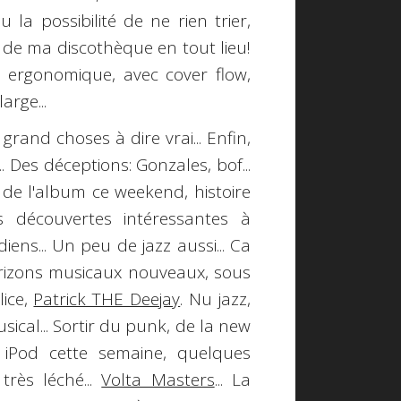
 la possibilité de ne rien trier,
té de ma discothèque en tout lieu!
us ergonomique, avec
cover flow
,
arge...
 grand choses à dire vrai... Enfin,
.. Des déceptions:
Gonzales
, bof...
e de l'album ce weekend, histoire
s découvertes intéressantes à
iens... Un peu de jazz aussi... Ca
rizons musicaux nouveaux
, sous
ice,
Patrick THE Deejay
. Nu jazz,
ical... Sortir du punk, de la new
iPod cette semaine, quelques
très léché...
Volta Masters
... La