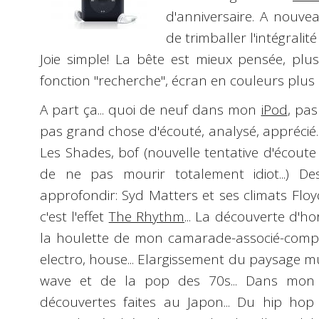
d'anniversaire. A nouveau
de trimballer l'intégrali
Joie simple! La bête est mieux pensée, pl
fonction "recherche", écran en couleurs plus l
A part ça... quoi de neuf dans mon
iPod
, pas
pas grand chose d'écouté, analysé, apprécié.
Les Shades
, bof (nouvelle tentative d'écout
de ne pas mourir totalement idiot...) De
approfondir:
Syd Matters
et ses climats Floyd
c'est l'effet
The Rhythm
... La
découverte d'ho
la houlette de mon camarade-associé-compl
electro, house... Elargissement du paysage mus
wave et de la pop des 70s... Dans mon 
découvertes faites au Japon... Du hip hop 