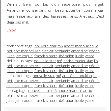
Winner
:
Benji
du fait d'un répertoire plus large!!!
Amandine
conservant un beau potentiel commercial,
mais limité aux grandes tigresses, Janis, Aretha... C'est
déjà pas mal.
Enjoy!
technorati tags:
nouvelle star
m6
andré manoukian
lio
philippe manoeuvre
sinclair
benjamin
amandine
cédric
jules
jamiroquai
franck sinatra
libération
lucile
ycare
del.icio.us tags:
nouvelle star
m6
andré manoukian
lio
philippe manoeuvre
sinclair
benjamin
amandine
cédric
jules
jamiroquai
franck sinatra
libération
lucile
ycare
icerocket tags:
nouvelle star
m6
andré manoukian
lio
philippe manoeuvre
sinclair
benjamin
amandine
cédric
jules
jamiroquai
franck sinatra
libération
lucile
ycare
keotag tags:
nouvelle star
m6
andré manoukian
lio
philippe manoeuvre
sinclair
benjamin
amandine
cédric
jules
jamiroquai
franck sinatra
libération
lucile
ycare