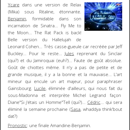
Ycare
dans une version de
Relax
(
Mika
) sous Ritaline, étonnante.
Benjamin
, formidable dans son
incarnation de
Sinatra
...
Fly Me to
the Moon
... The
Rat Pack
is back!
Belle version du
Hallelujah
de
Leonard Cohen... Très casse-gueule car recréée par
Jeff
Buckley
... Pour le reste...
Jules
reprenant du
Sinclair
(qui?) et du
Jamiroquai
(euh?)... Faute de goût absolue.
Goût de chiottes
même. Il n'y a pas de petite et de
grande musique, il y a la bonne et la mauvaise... L'art
mineur qui encule un art majeur, pour paraphraser
Gainsbourg
.
Lucile
, éliminée d'ailleurs, qui nous fait du
sous-Madonna et interprète
Michel Legrand
façon
Diane
"Si j'étais un Homme"
Tell
(qui?)...
Cédric
... qui sera
éliminé la semaine prochaine (
Sasa
,
whaddya think'bout
dat?
)
Pronostic
: une finale
Amandine-Benjamin.