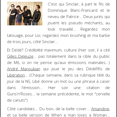
C'est qui Sinclair, à part le fils de
Dominique Blanc-Francard
et le
neveu de
Patrice
... Deux jurés qui
jouent les pseudo méchants, au
look travaillé... Regardez mon
tatouage, pour Lio; regardez mon brushing et ma barbe
de trois jours, côté Sinclair...
Et
Dédé
? Crédibilité maximum, culture (hier soir, il a cité
Gilles Deleuze
... pas totalement dans la cible du public
de M6, si on ne pense qu'aux émissions matinales...)
André Manoukian
qui joue le jeu des
Dédéfifis
de
Libération
... (Chaque semaine, dans sa rubrique télé du
jour de la NS, Libé donne un mot ou une phrase à caser
dans l'émission... Hier soir une citation de
Guns'n'Roses
... la semaine précédente, le mot "cervelle
de canuts")
Côté candidats... Du bon, de la belle cover...
Amandine
,
et sa belle version de
When a man loves a Woman
...