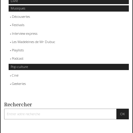
Livre
Musiques
Découvertes
Festivals
Interview express
Les Madeleines de Mr Dubuc
Playlists
Podcast
Pop culture
Ciné
Geekeries
Rechercher