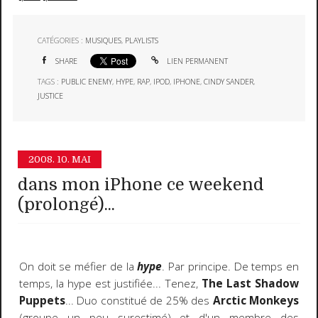
CATÉGORIES :
MUSIQUES
,
PLAYLISTS
SHARE
LIEN PERMANENT
TAGS :
PUBLIC ENEMY
,
HYPE
,
RAP
,
IPOD
,
IPHONE
,
CINDY SANDER
,
JUSTICE
2008.
10. MAI
dans mon iPhone ce weekend
(prolongé)...
On doit se méfier de la
hype
. Par principe. De temps en
temps, la hype est justifiée... Tenez,
The Last Shadow
Puppets
... Duo constitué de 25% des
Arctic Monkeys
(groupe un peu surestimé) et d'un membre des