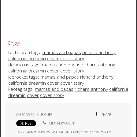
Enjoy!
technorati tags:
mamas and papas
richard anthony
california dreamin
cover
cover story
del.icio.us tags:
mamas and papas
richard anthony
california dreamin
cover
cover story
icerocket tags:
mamas and papas
richard anthony
california dreamin
cover
cover story
keotag tags:
mamas and papas
richard anthony
california
dreamin
cover
cover story
CATÉGORIES :
MUSIQUES
SHARE
LIEN PERMANENT
TAGS :
MAMAS & PAPAS
,
RICHARD ANTHONY
,
COVER
,
COVER STORY