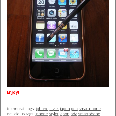
Enjoy!
technorati tags:
iphone
stylet
japon
pda
smartphone
del.icio.us tags:
iphone
stylet
japon
pda
smartphone