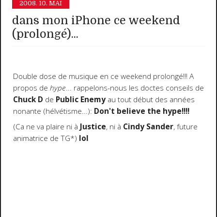
2008.
10. MAI
dans mon iPhone ce weekend
(prolongé)...
Double dose de musique en ce weekend prolongé!!! A
propos de
hype
... rappelons-nous les doctes conseils de
Chuck D
de
Public Enemy
au tout début des années
nonante (hélvétisme...):
Don't believe the hype!!!!
(Ca ne va plaire ni à
Justice
, ni à
Cindy Sander
, future
animatrice de TG*)
lol