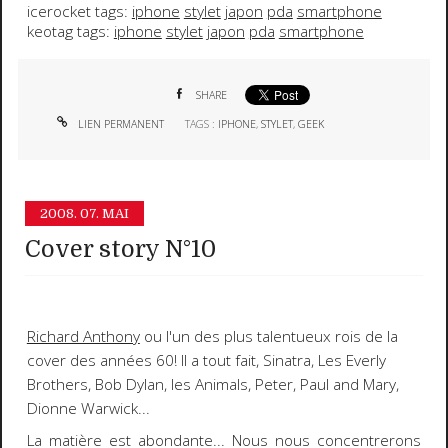
icerocket tags:
iphone
stylet
japon
pda
smartphone
keotag tags:
iphone
stylet
japon
pda
smartphone
SHARE
LIEN PERMANENT
TAGS :
IPHONE
,
STYLET
,
GEEK
2008.
07. MAI
Cover story N°10
Richard Anthony
ou l'un des plus talentueux rois de la
cover des années 60! Il a tout fait, Sinatra, Les Everly
Brothers, Bob Dylan, les Animals, Peter, Paul and Mary,
Dionne Warwick...
La matière est abondante... Nous nous concentrerons