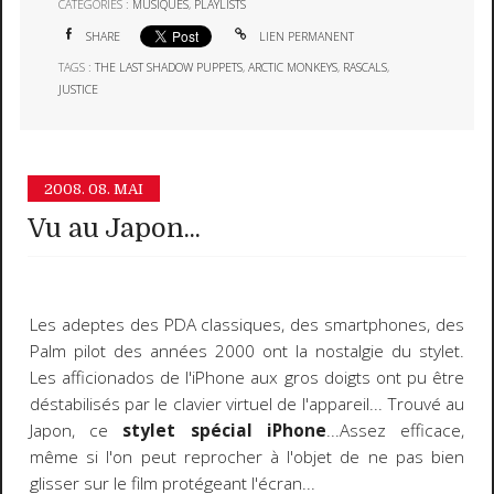
CATÉGORIES :
MUSIQUES
,
PLAYLISTS
SHARE
LIEN PERMANENT
TAGS :
THE LAST SHADOW PUPPETS
,
ARCTIC MONKEYS
,
RASCALS
,
JUSTICE
2008.
08. MAI
Vu au Japon...
Les adeptes des PDA classiques, des smartphones, des
Palm pilot des années 2000 ont la nostalgie du stylet.
Les afficionados de l'iPhone aux gros doigts ont pu être
déstabilisés par le clavier virtuel de l'appareil... Trouvé au
Japon, ce
stylet spécial iPhone
...Assez efficace,
même si l'on peut reprocher à l'objet de ne pas bien
glisser sur le film protégeant l'écran...