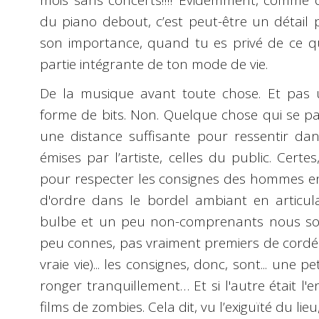
mois sans concerts!!!! Évidemment, comme da
du piano debout, c’est peut-être un détail p
son importance, quand tu es privé de ce qui t
partie intégrante de ton mode de vie.
De la musique avant toute chose. Et pas 
forme de bits. Non. Quelque chose qui se pa
une distance suffisante pour ressentir dans
émises par l’artiste, celles du public. Certe
pour respecter les consignes des hommes en
d'ordre dans le bordel ambiant en articula
bulbe et un peu non-comprenants nous so
peu connes, pas vraiment premiers de cordée
vraie vie)... les consignes, donc, sont... une p
ronger tranquillement… Et si l'autre était 
films de zombies. Cela dit, vu l’exiguïté du lie