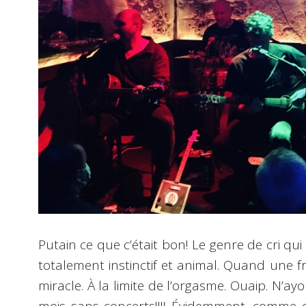
Putain ce que c’était bon! Le genre de cri qui 
totalement instinctif et animal. Quand une fru
miracle. À la limite de l’orgasme. Ouaip. N’a