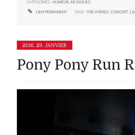
CATÉGORIES :
HUMEUR
,
MUSIQUES
LIEN PERMANENT
TAGS :
THE HYÈNES
,
CONCERT
,
LI
2016.
29. JANVIER
Pony Pony Run R