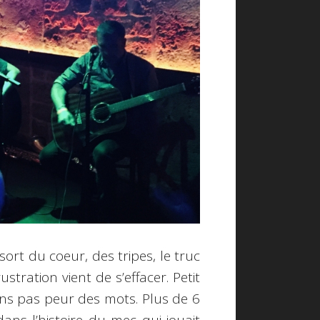
sort du coeur, des tripes, le truc
stration vient de s’effacer. Petit
yons pas peur des mots. Plus de 6