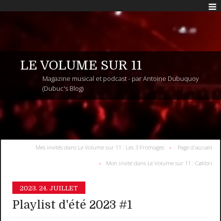
LE VOLUME SUR 11
Magazine musical et podcast - par Antoine Dubuquoy
(Dubuc's Blog)
Mes invités dans Le Volume sur 11 : Les 3 Fromages
Page d'accueil
Mon invité dans Le Volume sur 11 : Cølibri
2023.
24. JUILLET
Playlist d'été 2023 #1