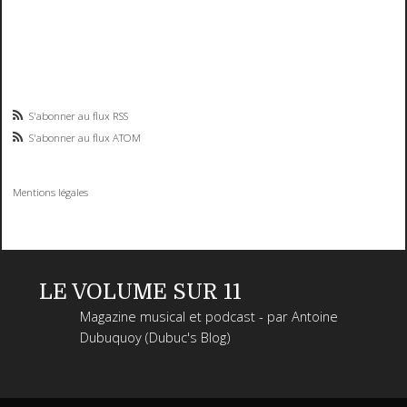
S'abonner au flux RSS
S'abonner au flux ATOM
Mentions légales
LE VOLUME SUR 11
Magazine musical et podcast - par Antoine
Dubuquoy (Dubuc's Blog)