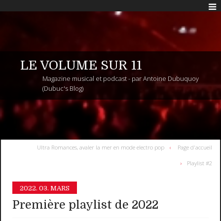
LE VOLUME SUR 11
Magazine musical et podcast - par Antoine Dubuquoy
(Dubuc's Blog)
Ultra Romances, avaler la mer en mode electro pop
Page d'accueil
Playlist #2
2022.
03. MARS
Première playlist de 2022