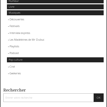
Humeur
Livre
Musiques
Découvertes
Festivals
Interview express
Les Madeleines de Mr Dubuc
Playlists
Podcast
Pop culture
Ciné
Geekeries
Rechercher